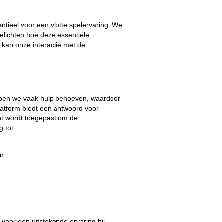
sentieel voor een vlotte spelervaring. We
oelichten hoe deze essentiële
s kan onze interactie met de
ebben we vaak hulp behoeven, waardoor
latform biedt een antwoord voor
nt wordt toegepast om de
 tot:
n.
voor een uitstekende ervaring bij