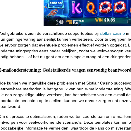
Veel gebruikers zien de verschillende supportopties bij
slotlair casino
in 
hun gamingervaring aanzienlijk kunnen verbeteren. Door te begrijpen h
we ervoor zorgen dat eventuele problemen effectief worden opgelost. L
ondersteuningsopties eens nader bekijken, zodat we weloverwogen k
nodig hebben – of het nu gaat om een simpele vraag of een dringende
E-mailondersteuning: Gedetailleerde vragen eenvoudig beantwoor
Hoe kunnen we ingewikkeldere problemen met Slotlair Casino succesv
betrouwbare methoden is het gebruik van hun e-mailondersteuning. W
die een zorgvuldige uitleg vereisen, kan het schrijven van een e-mail
doordachte berichten op te stellen, kunnen we ervoor zorgen dat onze
beantwoord.
Om dit proces te optimaliseren, raden we ten zeerste aan om e-mailtempl
ontworpen voor veelvoorkomende scenario's. Deze templates kunnen on
noodzakelijke informatie te vermelden, waardoor de kans op misversta