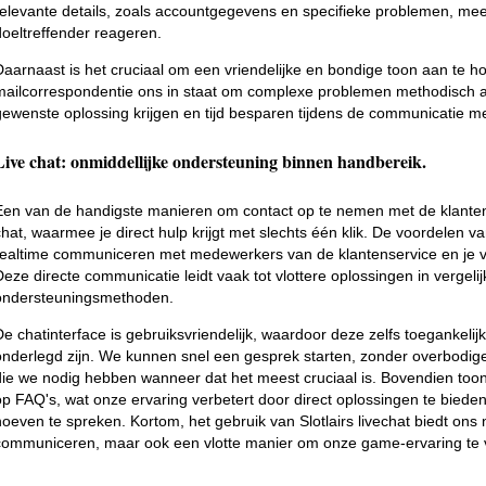
relevante details, zoals accountgegevens en specifieke problemen, me
doeltreffender reageren.
Daarnaast is het cruciaal om een vriendelijke en bondige toon aan te houd
mailcorrespondentie ons in staat om complexe problemen methodisch 
gewenste oplossing krijgen en tijd besparen tijdens de communicatie me
Live chat: onmiddellijke ondersteuning binnen handbereik.
Een van de handigste manieren om contact op te nemen met de klantenser
chat, waarmee je direct hulp krijgt met slechts één klik. De voordelen van 
realtime communiceren met medewerkers van de klantenservice en je vr
Deze directe communicatie leidt vaak tot vlottere oplossingen in vergeli
ondersteuningsmethoden.
De chatinterface is gebruiksvriendelijk, waardoor deze zelfs toegankeli
onderlegd zijn. We kunnen snel een gesprek starten, zonder overbodige
die we nodig hebben wanneer dat het meest cruciaal is. Bovendien too
op FAQ's, wat onze ervaring verbetert door direct oplossingen te bie
hoeven te spreken. Kortom, het gebruik van Slotlairs livechat biedt ons 
communiceren, maar ook een vlotte manier om onze game-ervaring te 