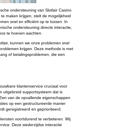
ische ondersteuning van Slotlair Casino
e maken krijgen, stelt de mogelijkheid
emen snel en efficiënt op te lossen. In
fonische ondersteuning directe interactie,
oos te hoeven wachten.
otlair, kunnen we onze problemen snel
 problemen krijgen. Deze methode is met
ang of betalingsproblemen, die een
rouwbare klantenservice cruciaal voor
en uitgebreid supportsysteem dat is
. Een van de opvallende eigenschappen
sties op een gestructureerde manier
dt geregistreerd en geprioriteerd.
diensten voortdurend te verbeteren. Wij
vice. Deze wederzijdse interactie