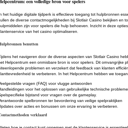
Helpcentrum: een volledige bron voor spelers
In het huidige digitale tijdperk is effectieve toegang tot hulpbronnen es
zullen de diverse contactmogelijkheden bij Slotlair Casino bekijken en t
hulpmiddelen zijn voor spelers die hulp behoeven. Inzicht in deze optie
klantenservice van het casino optimaliseren.
Hulpbronnen benutten
Tijdens het navigeren door de diverse aspecten van Slotlair Casino h
het Helpcentrum een onmisbare bron is voor spelers. Dit omvangrijke p
uiteenlopende problemen en verzekert dat feedback van klanten efficië
klanttevredenheid te verbeteren. In het Helpcentrum hebben we toegang
Veelgestelde vragen (FAQ) voor vlugge antwoorden
Handleidingen voor het oplossen van gebruikelijke technische probleme
Spelspecifieke bijstand voor vragen over de gameplay.
Verantwoorde spelbronnen ter bevordering van veilige spelpraktijken
Updates over acties en bonussen om onze ervaring te verbeteren.
Contactmethoden verklaard
Weten hoe je contact kunt opnemen met de klantenservice is essentieel 