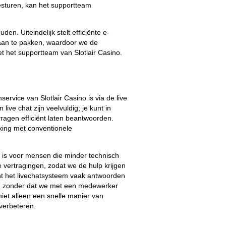
esturen, kan het supportteam
en. Uiteindelijk stelt efficiënte e-
aan te pakken, waardoor we de
t het supportteam van Slotlair Casino.
vice van Slotlair Casino is via de live
live chat zijn veelvuldig; je kunt in
agen efficiënt laten beantwoorden.
jking met conventionele
jk is voor mensen die minder technisch
 vertragingen, zodat we de hulp krijgen
nt het livechatsysteem vaak antwoorden
den zonder dat we met een medewerker
niet alleen een snelle manier van
verbeteren.