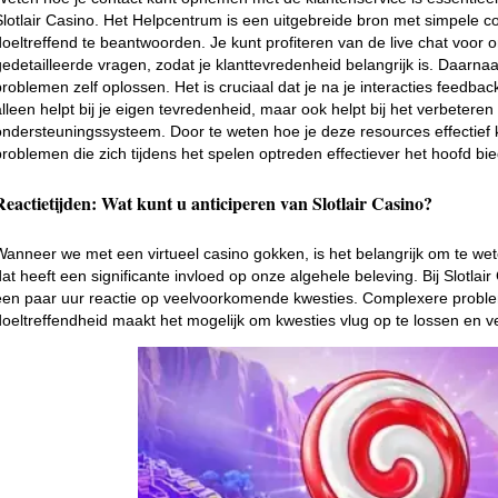
Slotlair Casino. Het Helpcentrum is een uitgebreide bron met simpele 
doeltreffend te beantwoorden. Je kunt profiteren van de live chat voor o
gedetailleerde vragen, zodat je klanttevredenheid belangrijk is. Daarna
problemen zelf oplossen. Het is cruciaal dat je na je interacties feedbac
alleen helpt bij je eigen tevredenheid, maar ook helpt bij het verbetere
ondersteuningssysteem. Door te weten hoe je deze resources effectief k
problemen die zich tijdens het spelen optreden effectiever het hoofd bi
Reactietijden: Wat kunt u anticiperen van Slotlair Casino?
Wanneer we met een virtueel casino gokken, is het belangrijk om te we
dat heeft een significante invloed op onze algehele beleving. Bij Slotla
een paar uur reactie op veelvoorkomende kwesties. Complexere probl
doeltreffendheid maakt het mogelijk om kwesties vlug op te lossen en ve