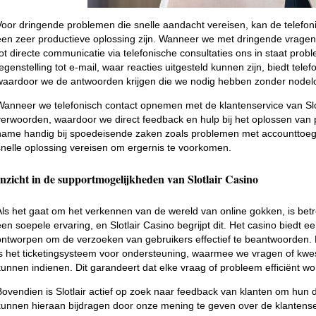
Voor dringende problemen die snelle aandacht vereisen, kan de telefon
een zeer productieve oplossing zijn. Wanneer we met dringende vragen t
tot directe communicatie via telefonische consultaties ons in staat probl
tegenstelling tot e-mail, waar reacties uitgesteld kunnen zijn, biedt tele
waardoor we de antwoorden krijgen die we nodig hebben zonder nodel
Wanneer we telefonisch contact opnemen met de klantenservice van Sl
verwoorden, waardoor we direct feedback en hulp bij het oplossen van
name handig bij spoedeisende zaken zoals problemen met accounttoeg
snelle oplossing vereisen om ergernis te voorkomen.
Inzicht in de supportmogelijkheden van Slotlair Casino
Als het gaat om het verkennen van de wereld van online gokken, is bet
een soepele ervaring, en Slotlair Casino begrijpt dit. Het casino biedt e
ontworpen om de verzoeken van gebruikers effectief te beantwoorden
is het ticketingsysteem voor ondersteuning, waarmee we vragen of kwe
kunnen indienen. Dit garandeert dat elke vraag of probleem efficiënt wor
Bovendien is Slotlair actief op zoek naar feedback van klanten om hun 
kunnen hieraan bijdragen door onze mening te geven over de klantenser