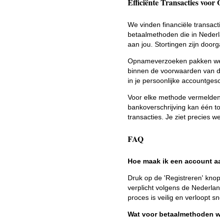
Efficiënte Transacties voor
We vinden financiële transact
betaalmethoden die in Nederl
aan jou. Stortingen zijn doorg
Opnameverzoeken pakken we me
binnen de voorwaarden van de 
in je persoonlijke accountges
Voor elke methode vermelden w
bankoverschrijving kan één t
transacties. Je ziet precies 
FAQ
Hoe maak ik een account a
Druk op de 'Registreren' knop e
verplicht volgens de Nederlan
proces is veilig en verloopt sn
Wat voor betaalmethoden 