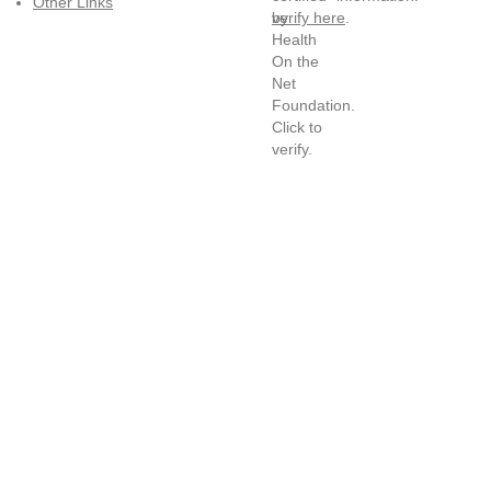
Other Links
verify here
.