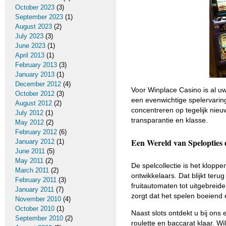
October 2023
(3)
September 2023
(1)
August 2023
(2)
July 2023
(3)
June 2023
(1)
April 2013
(1)
February 2013
(3)
January 2013
(1)
December 2012
(4)
Voor Winplace Casino is al uw
October 2012
(3)
een evenwichtige spelervaring
August 2012
(2)
concentreren op tegelijk nieu
July 2012
(1)
transparantie en klasse.
May 2012
(2)
February 2012
(6)
Een Wereld van Spelopties e
January 2012
(1)
June 2011
(5)
May 2011
(2)
De spelcollectie is het klopp
March 2011
(2)
ontwikkelaars. Dat blijkt te
February 2011
(3)
fruitautomaten tot uitgebreide
January 2011
(7)
zorgt dat het spelen boeiend 
November 2010
(4)
October 2010
(1)
Naast slots ontdekt u bij ons 
September 2010
(2)
roulette en baccarat klaar. W