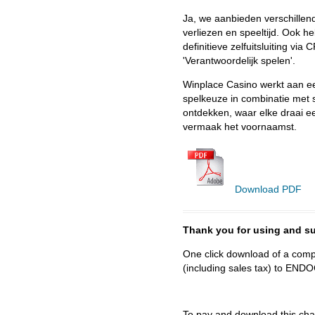
Ja, we aanbieden verschillend
verliezen en speeltijd. Ook hebb
definitieve zelfuitsluiting via
'Verantwoordelijk spelen'.
Winplace Casino werkt aan ee
spelkeuze in combinatie met s
ontdekken, waar elke draai ee
vermaak het voornaamst.
Download PDF
Thank you for using and
One click download of a compl
(including sales tax) to 
To
pay and download
this cha