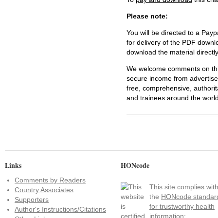
Please note:
You will be directed to a Payp
for delivery of the PDF downl
download the material directl
We welcome comments on this 
secure income from advertisem
free, comprehensive, authorit
and trainees around the world
Links
HONcode
Comments by Readers
This site complies wit
Country Associates
the
HONcode standar
Supporters
for trustworthy health
Author's Instructions/Citations
information: