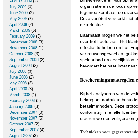
Bij het evalueren van Spingr
August 2009
(2)
organisatie en de focus op vei
July 2009
(3)
tegemoetkomt aan de diverse 
June 2009
(2)
Deze variëteit versterkt niet 
May 2009
(2)
April 2009
(2)
de industrie.
March 2009
(5)
Daarnaast mogen we het belan
February 2009
(3)
over het hoofd zien. Het kla
December 2008
(3)
effectief te helpen en hun vra
November 2008
(1)
vertrouwensgevoel dat gokkers
October 2008
(3)
September 2008
(2)
spelaanbod en degelijk klante
August 2008
(2)
bevordert het haar inzet naa
July 2008
(3)
June 2008
(2)
Beschermingsmaatregelen en
May 2008
(3)
April 2008
(3)
Bij het analyseren van de vei
March 2008
(1)
belang om nadruk te bestede
February 2008
(3)
betaalmethoden. Deze protoco
January 2008
(3)
conform zijn met alle licentie
December 2007
(3)
November 2007
(5)
creëren we een veiligere omg
October 2007
(2)
September 2007
(4)
Technieken voor gegevensversle
August 2007
(3)