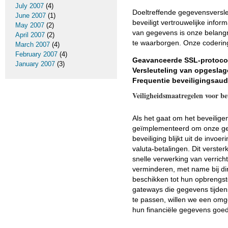
July 2007
(4)
Doeltreffende gegevensversleu
June 2007
(1)
beveiligt vertrouwelijke inf
May 2007
(2)
van gegevens is onze belangr
April 2007
(2)
te waarborgen. Onze coderin
March 2007
(4)
February 2007
(4)
Geavanceerde SSL-protoco
January 2007
(3)
Versleuteling van opgesla
Frequentie beveiligingsaud
Veiligheidsmaatregelen voor be
Als het gaat om het beveilig
geïmplementeerd om onze geb
beveiliging blijkt uit de invo
valuta-betalingen. Dit verst
snelle verwerking van verrich
verminderen, met name bij di
beschikken tot hun opbrengst
gateways die gegevens tijden
te passen, willen we een om
hun financiële gegevens goed 