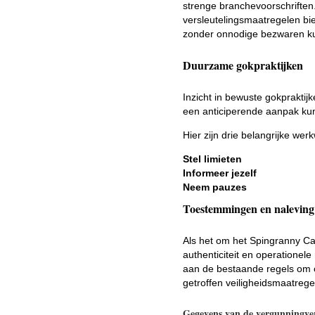
strenge branchevoorschriften.
versleutelingsmaatregelen bie
zonder onnodige bezwaren ku
Duurzame gokpraktijken
Inzicht in bewuste gokpraktijk
een anticiperende aanpak kunn
Hier zijn drie belangrijke w
Stel limieten
Informeer jezelf
Neem pauzes
Toestemmingen en naleving
Als het om het Spingranny Cas
authenticiteit en operatione
aan de bestaande regels om 
getroffen veiligheidsmaatrege
Gegevens van de vergunningver