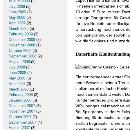
Lupe. Hier fand ich oft innov
August 2009
(2)
Hinsehen offenbarten sich abe
July 2009
(3)
10 oder 15 Euro limitiert. 
June 2009
(2)
May 2009
(2)
strenge Obergrenze für Gewinn
April 2009
(2)
für Live Roulette oder Black
March 2009
(5)
Untersuchung macht eines de
February 2009
(3)
von Spingranny, der sowohl Sl
December 2008
(3)
wie die flexiblere und nutzerf
November 2008
(1)
October 2008
(3)
Dauerhafte Kundenbindung
September 2008
(2)
August 2008
(2)
July 2008
(3)
June 2008
(2)
Ein hervorragender erster Eind
May 2008
(3)
unter Beweis in seinen Treue
April 2008
(3)
stellen bereit einfache Punk
March 2008
(1)
macht einen Schritt weiter. D
February 2008
(3)
Kundenbetreuer, größere Aus
January 2008
(3)
December 2007
(3)
VIP-Lounges bei manchen Mi
November 2007
(5)
Bei Spingranny ist der Aufsti
October 2007
(2)
Bindung für deutschsprachig
September 2007
(4)
zeitlich begrenzte Turniere u
August 2007
(3)
konstante Belohnungsgefühl 