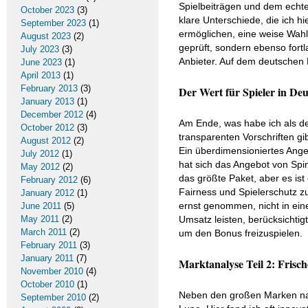
Spielbeiträgen und dem echte
October 2023
(3)
klare Unterschiede, die ich h
September 2023
(1)
ermöglichen, eine weise Wahl
August 2023
(2)
geprüft, sondern ebenso fort
July 2023
(3)
Anbieter. Auf dem deutschen 
June 2023
(1)
April 2013
(1)
February 2013
(3)
Der Wert für Spieler in Deu
January 2013
(1)
December 2012
(4)
Am Ende, was habe ich als d
October 2012
(3)
transparenten Vorschriften g
August 2012
(2)
Ein überdimensioniertes Angeb
July 2012
(1)
hat sich das Angebot von Spi
May 2012
(2)
das größte Paket, aber es is
February 2012
(6)
Fairness und Spielerschutz 
January 2012
(1)
ernst genommen, nicht in eine
June 2011
(5)
May 2011
(2)
Umsatz leisten, berücksichtig
March 2011
(2)
um den Bonus freizuspielen.
February 2011
(3)
January 2011
(7)
Marktanalyse Teil 2: Frisc
November 2010
(4)
October 2010
(1)
Neben den großen Marken nah
September 2010
(2)