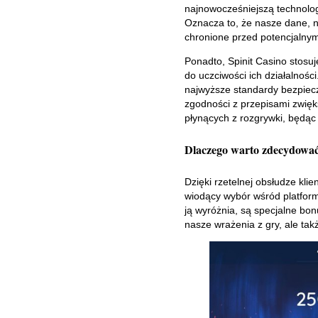
najnowocześniejszą technolog
Oznacza to, że nasze dane, ni
chronione przed potencjalnym
Ponadto, Spinit Casino stosu
do uczciwości ich działalnośc
najwyższe standardy bezpiec
zgodności z przepisami zwię
płynących z rozgrywki, będą
Dlaczego warto zdecydować s
Dzięki rzetelnej obsłudze kli
wiodący wybór wśród platform 
ją wyróżnia, są specjalne bon
nasze wrażenia z gry, ale tak