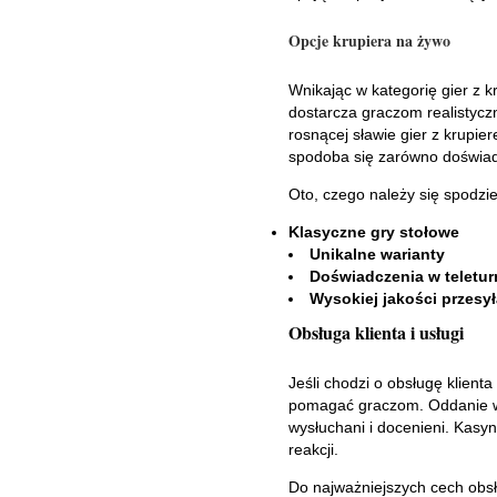
Opcje krupiera na żywo
Wnikając w kategorię gier z k
dostarcza graczom realistyczn
rosnącej sławie gier z krupie
spodoba się zarówno doświad
Oto, czego należy się spodzi
Klasyczne gry stołowe
Unikalne warianty
Doświadczenia w teletur
Wysokiej jakości przesy
Obsługa klienta i usługi
Jeśli chodzi o obsługę klienta
pomagać graczom. Oddanie w o
wysłuchani i docenieni. Kasy
reakcji.
Do najważniejszych cech obsłu