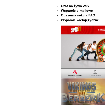
Czat na żywo 24/7
Wsparcie e-mailowe
Obszerna sekcja FAQ
Wsparcie wielojęzyczne