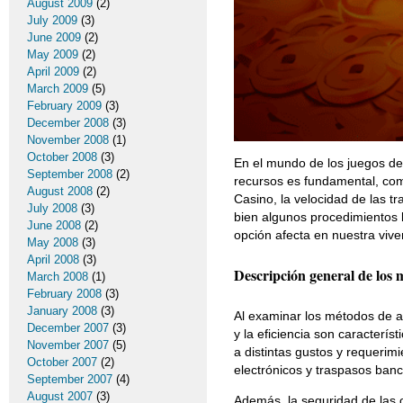
August 2009
(2)
July 2009
(3)
June 2009
(2)
May 2009
(2)
April 2009
(2)
March 2009
(5)
February 2009
(3)
December 2008
(3)
November 2008
(1)
October 2008
(3)
En el mundo de los juegos de
September 2008
(2)
recursos es fundamental, como
August 2008
(2)
Casino, la velocidad de las 
July 2008
(3)
bien algunos procedimientos 
June 2008
(2)
opción afecta en nuestra viv
May 2008
(3)
April 2008
(3)
Descripción general de los m
March 2008
(1)
February 2008
(3)
January 2008
(3)
Al examinar los métodos de a
December 2007
(3)
y la eficiencia son caracterí
November 2007
(5)
a distintas gustos y requerimi
October 2007
(2)
electrónicos y traspasos banc
September 2007
(4)
August 2007
(3)
Además, la seguridad de las o