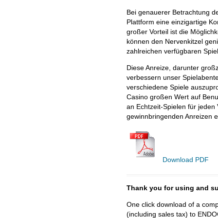
Bei genauerer Betrachtung der
Plattform eine einzigartige K
großer Vorteil ist die Möglich
können den Nervenkitzel genie
zahlreichen verfügbaren Spiel
Diese Anreize, darunter groß
verbessern unser Spielabente
verschiedene Spiele auszupro
Casino großen Wert auf Benut
an Echtzeit-Spielen für jeden
gewinnbringenden Anreizen ei
Download PDF
Thank you for using and
One click download of a compl
(including sales tax) to 