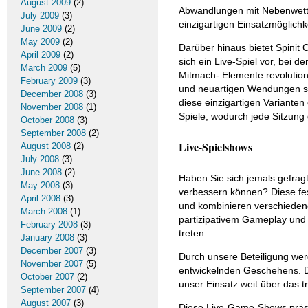
August 2009
(2)
Abwandlungen mit Nebenwette
July 2009
(3)
einzigartigen Einsatzmöglichke
June 2009
(2)
May 2009
(2)
Darüber hinaus bietet Spinit 
April 2009
(2)
sich ein Live-Spiel vor, bei
March 2009
(5)
Mitmach- Elemente revolution
February 2009
(3)
und neuartigen Wendungen ste
December 2008
(3)
diese einzigartigen Varianten
November 2008
(1)
Spiele, wodurch jede Sitzun
October 2008
(3)
September 2008
(2)
Live-Spielshows
August 2008
(2)
July 2008
(3)
June 2008
(2)
Haben Sie sich jemals gefrag
May 2008
(3)
verbessern können? Diese fe
April 2008
(3)
und kombinieren verschieden
March 2008
(1)
partizipativem Gameplay und 
February 2008
(3)
treten.
January 2008
(3)
December 2007
(3)
Durch unsere Beteiligung werd
November 2007
(5)
entwickelnden Geschehens. De
October 2007
(2)
unser Einsatz weit über das tr
September 2007
(4)
August 2007
(3)
Diese Live-Game-Shows präs