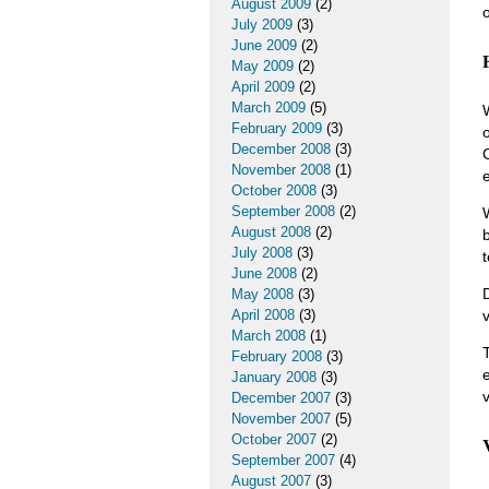
August 2009
(2)
July 2009
(3)
June 2009
(2)
May 2009
(2)
April 2009
(2)
March 2009
(5)
February 2009
(3)
December 2008
(3)
November 2008
(1)
October 2008
(3)
September 2008
(2)
August 2008
(2)
July 2008
(3)
June 2008
(2)
May 2008
(3)
April 2008
(3)
March 2008
(1)
February 2008
(3)
January 2008
(3)
December 2007
(3)
November 2007
(5)
October 2007
(2)
September 2007
(4)
August 2007
(3)