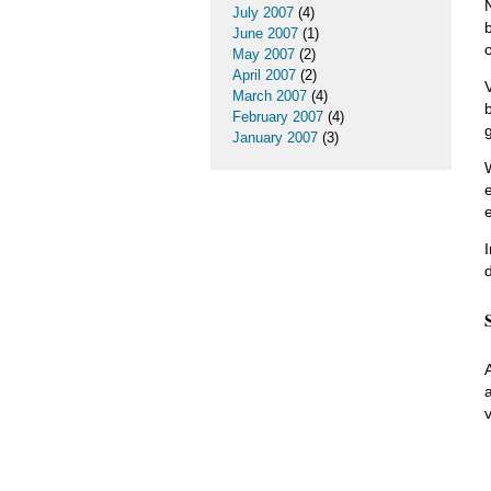
July 2007
(4)
June 2007
(1)
May 2007
(2)
April 2007
(2)
March 2007
(4)
February 2007
(4)
January 2007
(3)