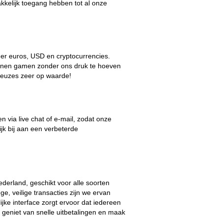
kkelijk toegang hebben tot al onze
der euros, USD en cryptocurrencies.
kunnen gamen zonder ons druk te hoeven
keuzes zeer op waarde!
via live chat of e-mail, zodat onze
jk bij aan een verbeterde
erland, geschikt voor alle soorten
e, veilige transacties zijn we ervan
lijke interface zorgt ervoor dat iedereen
 geniet van snelle uitbetalingen en maak