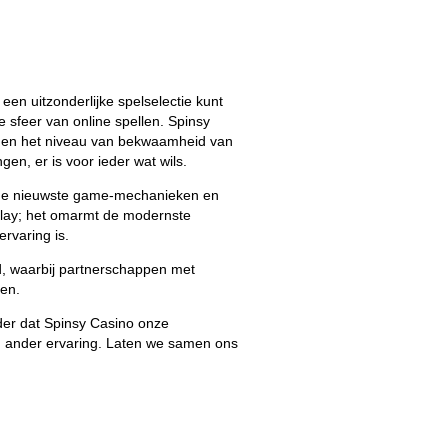
en uitzonderlijke spelselectie kunt
de sfeer van online spellen. Spinsy
r en het niveau van bekwaamheid van
gen, er is voor ieder wat wils.
n de nieuwste game-mechanieken en
play; het omarmt de modernste
rvaring is.
, waarbij partnerschappen met
en.
lder dat Spinsy Casino onze
een ander ervaring. Laten we samen ons