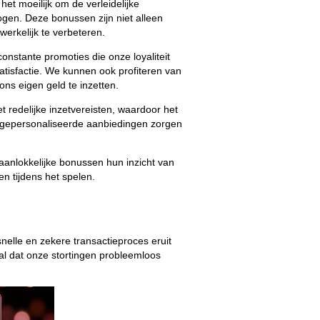
et moeilijk om de verleidelijke
ogen. Deze bonussen zijn niet alleen
erkelijk te verbeteren.
onstante promoties die onze loyaliteit
satisfactie. We kunnen ook profiteren van
s eigen geld te inzetten.
 redelijke inzetvereisten, waardoor het
n gepersonaliseerde aanbiedingen zorgen
aanlokkelijke bonussen hun inzicht van
n tijdens het spelen.
snelle en zekere transactieproces eruit
aal dat onze stortingen probleemloos