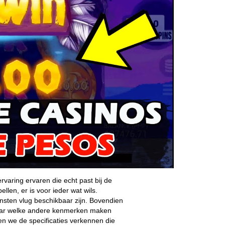
aring ervaren die echt past bij de
ellen, er is voor ieder wat wils.
nsten vlug beschikbaar zijn. Bovendien
Maar welke andere kenmerken maken
en we de specificaties verkennen die