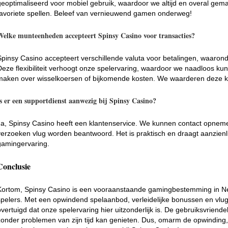
geoptimaliseerd voor mobiel gebruik, waardoor we altijd en overal gema
favoriete spellen. Beleef van vernieuwend gamen onderweg!
Welke munteenheden accepteert Spinsy Casino voor transacties?
Spinsy Casino accepteert verschillende valuta voor betalingen, waaron
Deze flexibiliteit verhoogt onze spelervaring, waardoor we naadloos 
maken over wisselkoersen of bijkomende kosten. We waarderen deze 
Is er een supportdienst aanwezig bij Spinsy Casino?
Ja, Spinsy Casino heeft een klantenservice. We kunnen contact opnemen 
verzoeken vlug worden beantwoord. Het is praktisch en draagt aanzienli
gamingervaring.
Conclusie
Kortom, Spinsy Casino is een vooraanstaande gamingbestemming in Ned
spelers. Met een opwindend spelaanbod, verleidelijke bonussen en vlugg
overtuigd dat onze spelervaring hier uitzonderlijk is. De gebruiksvriende
zonder problemen van zijn tijd kan genieten. Dus, omarm de opwinding,