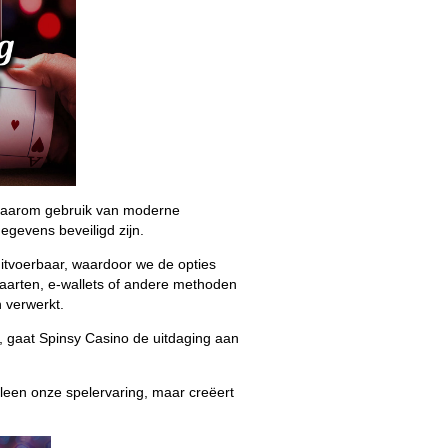
 daarom gebruik van moderne
egevens beveiligd zijn.
itvoerbaar, waardoor we de opties
kaarten, e-wallets of andere methoden
 verwerkt.
, gaat Spinsy Casino de uitdaging aan
alleen onze spelervaring, maar creëert