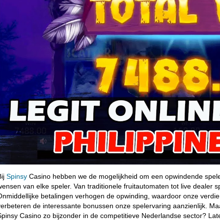
Bij
Spinsy
Casino hebben we de mogelijkheid om een opwindende spelerv
wensen van elke speler. Van traditionele fruitautomaten tot live dealer sp
Onmiddellijke betalingen verhogen de opwinding, waardoor onze verdie
verbeteren de interessante bonussen onze spelervaring aanzienlijk. 
Spinsy Casino zo bijzonder in de competitieve Nederlandse sector? Lat