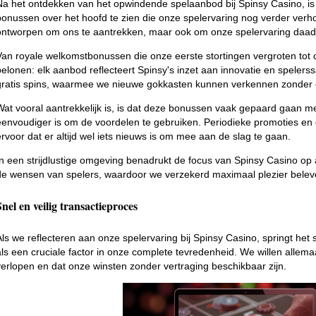
Na het ontdekken van het opwindende spelaanbod bij Spinsy Casino, is h
bonussen over het hoofd te zien die onze spelervaring nog verder verh
ontworpen om ons te aantrekken, maar ook om onze spelervaring daadw
Van royale welkomstbonussen die onze eerste stortingen vergroten tot c
belonen: elk aanbod reflecteert Spinsy's inzet aan innovatie en spelers
gratis spins, waarmee we nieuwe gokkasten kunnen verkennen zonder on
Wat vooral aantrekkelijk is, is dat deze bonussen vaak gepaard gaan met
eenvoudiger is om de voordelen te gebruiken. Periodieke promoties e
ervoor dat er altijd wel iets nieuws is om mee aan de slag te gaan.
In een strijdlustige omgeving benadrukt de focus van Spinsy Casino op 
de wensen van spelers, waardoor we verzekerd maximaal plezier beleve
Snel en veilig transactieproces
Als we reflecteren aan onze spelervaring bij Spinsy Casino, springt het 
als een cruciale factor in onze complete tevredenheid. We willen allem
verlopen en dat onze winsten zonder vertraging beschikbaar zijn.