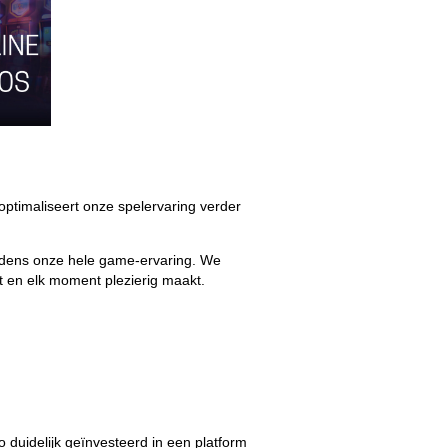
optimaliseert onze spelervaring verder
 tijdens onze hele game-ervaring. We
t en elk moment plezierig maakt.
o duidelijk geïnvesteerd in een platform