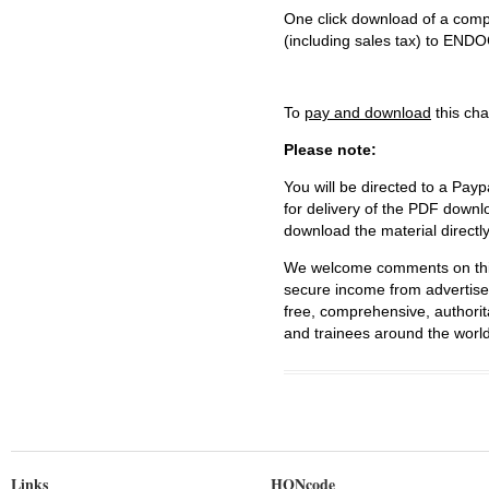
One click download of a compl
(including sales tax) to 
To
pay and download
this cha
Please note:
You will be directed to a Payp
for delivery of the PDF downl
download the material directl
We welcome comments on this 
secure income from advertisem
free, comprehensive, authorit
and trainees around the world
Links
HONcode