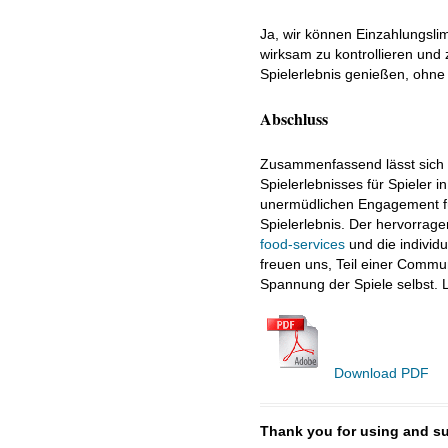
Ja, wir können Einzahlungslim
wirksam zu kontrollieren und 
Spielerlebnis genießen, ohne
Abschluss
Zusammenfassend lässt sich
Spielerlebnisses für Spieler 
unermüdlichen Engagement für
Spielerlebnis. Der hervorra
food-services
und die individ
freuen uns, Teil einer Commun
Spannung der Spiele selbst. 
Download PDF
Thank you for using and