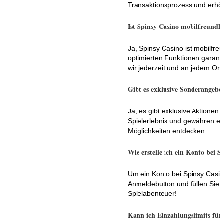
Transaktionsprozess und erh
Ist Spinsy Casino mobilfreundl
Ja, Spinsy Casino ist mobilfr
optimierten Funktionen garan
wir jederzeit und an jedem Or
Gibt es exklusive Sonderangebo
Ja, es gibt exklusive Aktione
Spielerlebnis und gewähren 
Möglichkeiten entdecken.
Wie erstelle ich ein Konto bei
Um ein Konto bei Spinsy Casi
Anmeldebutton und füllen Sie 
Spielabenteuer!
Kann ich Einzahlungslimits fü