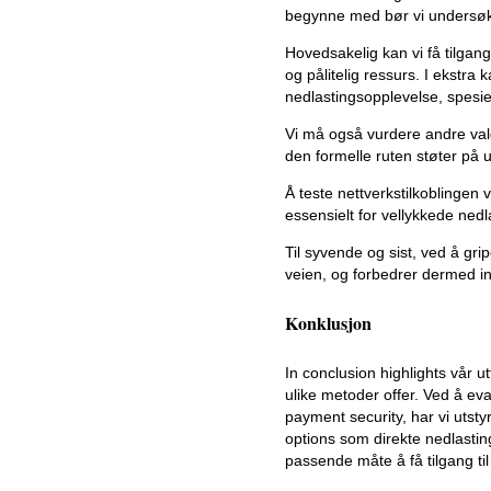
begynne med bør vi undersøke
Hovedsakelig kan vi få tilgan
og pålitelig ressurs. I ekstra
nedlastingsopplevelse, spesie
Vi må også vurdere andre valg 
den formelle ruten støter på u
Å teste nettverkstilkoblingen 
essensielt for vellykkede nedl
Til syvende og sist, ved å grip
veien, og forbedrer dermed i
Konklusjon
In conclusion highlights vår 
ulike metoder offer. Ved å ev
payment security, har vi utst
options som direkte nedlastin
passende måte å få tilgang ti