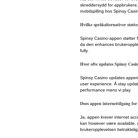
skreddersydd for appbrukere,
mobilspilling hos Spinsy Casi
Hvilke språkalternativer støtt
Spinsy Casino-appen støtter f
da den enhances brukeroppleve
fully.
Hvor ofte updates Spinsy Casin
Spinsy Casino updates appen s
user experience. Å stay upda
performance mens vi play.
Does appen internettilgang for 
Ja, appen krever internet acc
kan however være available, m
brukeropplevelsen betraktelig