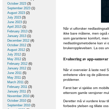
October 2023
(3)
September 2023
(1)
August 2023
(2)
July 2023
(3)
June 2023
(1)
April 2013
(1)
Når vi utforsker nedlastingsa
February 2013
(3)
ikke bare måtene, men også d
January 2013
(1)
som garanterer komfort, men de
December 2012
(4)
nedlastingsmetodene kan vi o
October 2012
(3)
brukeropplevelsen. La oss un
August 2012
(2)
July 2012
(1)
Evaluering av app-samsvar
May 2012
(2)
February 2012
(6)
January 2012
(1)
Når vi overveier å laste ned 
June 2011
(5)
enhetene våre og de påkrevede
May 2011
(2)
problemer.
March 2011
(2)
February 2011
(3)
Først bør vi sjekke om mobilt
January 2011
(7)
ettersom gamle versjoner mul
November 2010
(4)
October 2010
(1)
Deretter må vi vurdere krav ti
September 2010
(2)
forbedre ytelsen og tillate oss