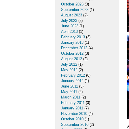
October 2023
(3)
September 2023
(1)
August 2023
(2)
July 2023
(3)
June 2023
(1)
April 2013
(1)
February 2013
(3)
January 2013
(1)
December 2012
(4)
October 2012
(3)
August 2012
(2)
July 2012
(1)
May 2012
(2)
February 2012
(6)
January 2012
(1)
June 2011
(5)
May 2011
(2)
March 2011
(2)
February 2011
(3)
January 2011
(7)
November 2010
(4)
October 2010
(1)
September 2010
(2)