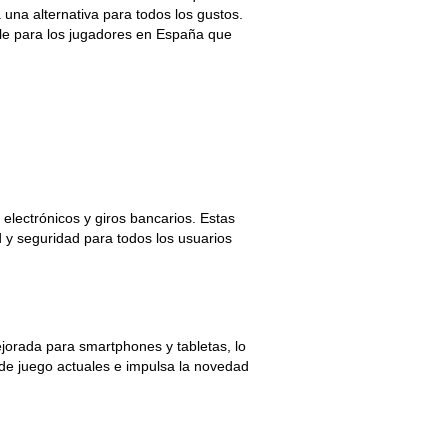
 una alternativa para todos los gustos.
ble para los jugadores en España que
lectrónicos y giros bancarios. Estas
 y seguridad para todos los usuarios
jorada para smartphones y tabletas, lo
de juego actuales e impulsa la novedad