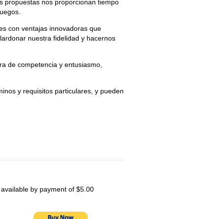
as propuestas nos proporcionan tiempo
juegos.
les con ventajas innovadoras que
lardonar nuestra fidelidad y hacernos
ra de competencia y entusiasmo,
nos y requisitos particulares, y pueden
s available by payment of $5.00