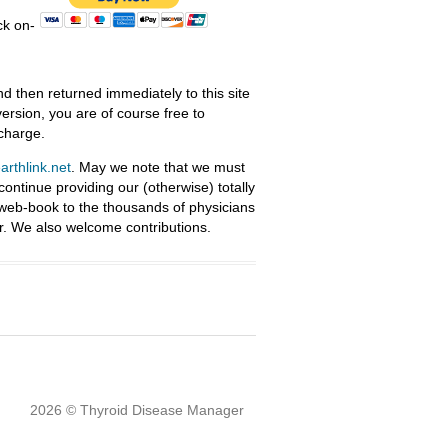
ick on-
nd then returned immediately to this site
ersion, you are of course free to
 charge.
rthlink.net
. May we note that we must
ntinue providing our (otherwise) totally
 web-book to the thousands of physicians
r. We also welcome contributions.
2026 © Thyroid Disease Manager