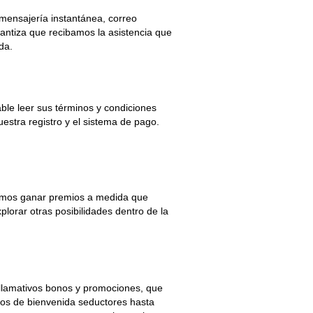
mensajería instantánea, correo
rantiza que recibamos la asistencia que
da.
able leer sus términos y condiciones
estra registro y el sistema de pago.
demos ganar premios a medida que
plorar otras posibilidades dentro de la
llamativos bonos y promociones, que
os de bienvenida seductores hasta