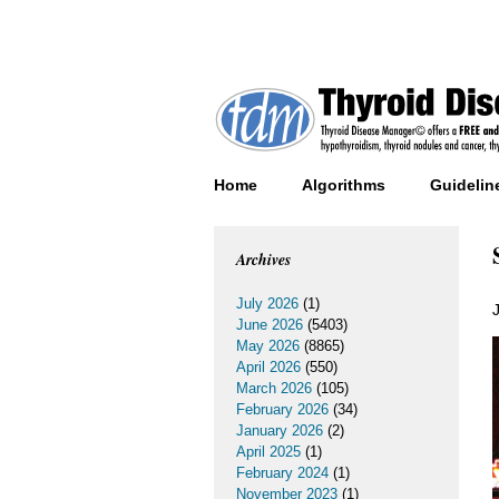
Home
Algorithms
Guidelin
Archives
July 2026
(1)
June 2026
(5403)
May 2026
(8865)
April 2026
(550)
March 2026
(105)
February 2026
(34)
January 2026
(2)
April 2025
(1)
February 2024
(1)
November 2023
(1)