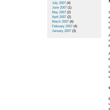
July 2007
(4)
June 2007
(1)
May 2007
(2)
April 2007
(2)
March 2007
(4)
February 2007
(4)
January 2007
(3)