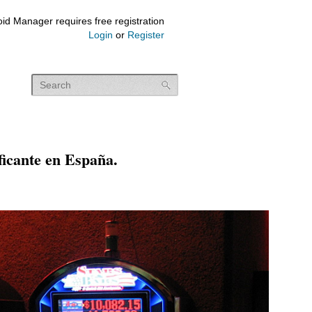
id Manager requires free registration
Login
or
Register
ficante en España.