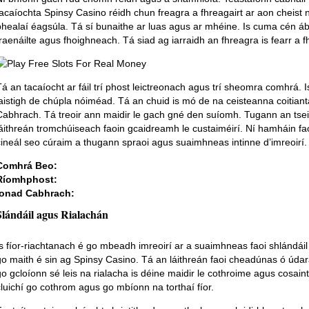
tacaíochta Spinsy Casino réidh chun freagra a fhreagairt ar aon cheist nó
bhealaí éagsúla. Tá sí bunaithe ar luas agus ar mhéine. Is cuma cén áb
traenáilte agus fhoighneach. Tá siad ag iarraidh an fhreagra is fearr a f
Tá an tacaíocht ar fáil trí phost leictreonach agus trí sheomra comhrá. Is
laistigh de chúpla nóiméad. Tá an chuid is mó de na ceisteanna coitian
Cabhrach. Tá treoir ann maidir le gach gné den suíomh. Tugann an tseir
láithreán tromchúiseach faoin gcaidreamh le custaiméirí. Ní hamháin fao
cineál seo cúraim a thugann spraoi agus suaimhneas intinne d’imreoirí.
Comhrá Beo:
Ríomhphost:
Ionad Cabhrach:
Slándáil agus Rialachán
Is fíor-riachtanach é go mbeadh imreoirí ar a suaimhneas faoi shlándáil 
go maith é sin ag Spinsy Casino. Tá an láithreán faoi cheadúnas ó údará
go gcloíonn sé leis na rialacha is déine maidir le cothroime agus cosaint
cluichí go cothrom agus go mbíonn na torthaí fíor.