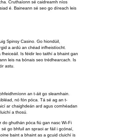
cha. Cruthaíonn sé caidreamh níos
siad é. Baineann sé seo go díreach leis
huig Spinsy Casino. Go hiondúil,
gid a ardú an chéad infheistíocht.
eiceáil. Is féidir leo taithí a bhaint gan
eann leis na bónais seo trédhearcach. Is
ór astu.
bhfeidhmíonn an t-áit go sleamhain.
ibléad, nó fón póca. Tá sé ag an t-
afaicí ar chaighdeán ard agus comhéadan
luichí a thosú.
 ar do ghuthán póca fiú gan nasc Wi-Fi
 go bhfuil an spraoi ar fáil i gcónaí,
ine baint a bhaint as a gcuid cluichí is