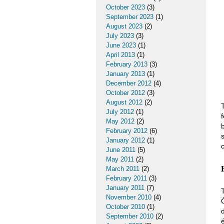
October 2023
(3)
September 2023
(1)
August 2023
(2)
July 2023
(3)
June 2023
(1)
April 2013
(1)
February 2013
(3)
January 2013
(1)
December 2012
(4)
October 2012
(3)
August 2012
(2)
July 2012
(1)
May 2012
(2)
February 2012
(6)
January 2012
(1)
June 2011
(5)
May 2011
(2)
March 2011
(2)
February 2011
(3)
January 2011
(7)
November 2010
(4)
October 2010
(1)
September 2010
(2)