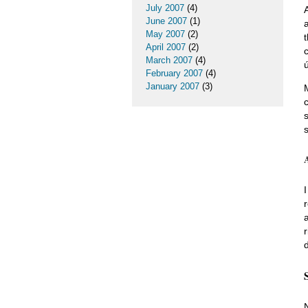
July 2007
(4)
June 2007
(1)
May 2007
(2)
April 2007
(2)
March 2007
(4)
February 2007
(4)
January 2007
(3)