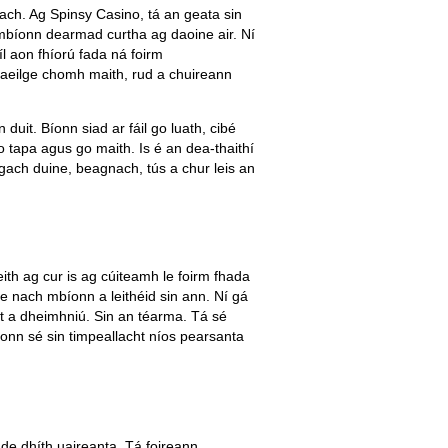
ach. Ag Spinsy Casino, tá an geata sin
 mbíonn dearmad curtha ag daoine air. Ní
l aon fhíorú fada ná foirm
Gaeilge chomh maith, rud a chuireann
uit. Bíonn siad ar fáil go luath, cibé
o tapa agus go maith. Is é an dea-thaithí
gach duine, beagnach, tús a chur leis an
eith ag cur is ag cúiteamh le foirm fhada
de nach mbíonn a leithéid sin ann. Ní gá
 a dheimhniú. Sin an téarma. Tá sé
aíonn sé sin timpeallacht níos pearsanta
de dhíth uaireanta. Tá foireann