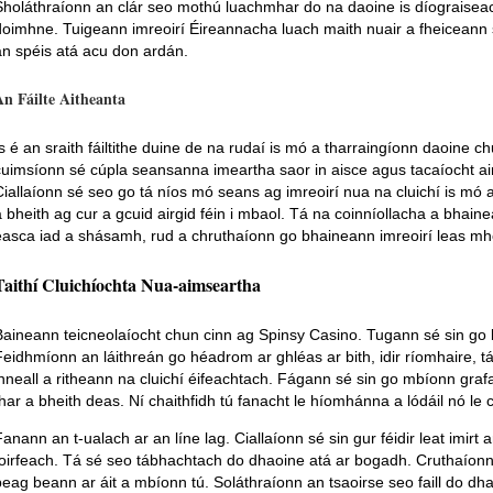
Sholáthraíonn an clár seo mothú luachmhar do na daoine is díograisea
doimhne. Tuigeann imreoirí Éireannacha luach maith nuair a fheiceann 
an spéis atá acu don ardán.
An Fáilte Aitheanta
Is é an sraith fáiltithe duine de na rudaí is mó a tharraingíonn daoine c
cuimsíonn sé cúpla seansanna imeartha saor in aisce agus tacaíocht air
Ciallaíonn sé seo go tá níos mó seans ag imreoirí nua na cluichí is mó a fh
a bheith ag cur a gcuid airgid féin i mbaol. Tá na coinníollacha a bhain
éasca iad a shásamh, rud a chruthaíonn go bhaineann imreoirí leas mh
Taithí Cluichíochta Nua-aimseartha
Baineann teicneolaíocht chun cinn ag Spinsy Casino. Tugann sé sin go 
Feidhmíonn an láithreán go héadrom ar ghléas ar bith, idir ríomhaire, tá
inneall a ritheann na cluichí éifeachtach. Fágann sé sin go mbíonn gr
thar a bheith deas. Ní chaithfidh tú fanacht le híomhánna a lódáil nó le c
Fanann an t-ualach ar an líne lag. Ciallaíonn sé sin gur féidir leat imirt
foirfeach. Tá sé seo tábhachtach do dhaoine atá ar bogadh. Cruthaíonn sé
beag beann ar áit a mbíonn tú. Soláthraíonn an tsaoirse seo faill do dhao