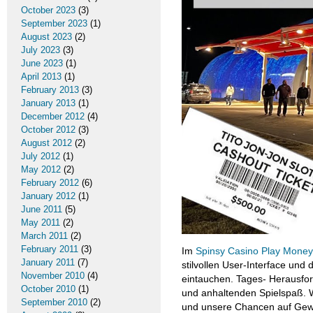
October 2023
(3)
September 2023
(1)
August 2023
(2)
July 2023
(3)
June 2023
(1)
April 2013
(1)
February 2013
(3)
January 2013
(1)
December 2012
(4)
October 2012
(3)
August 2012
(2)
July 2012
(1)
May 2012
(2)
February 2012
(6)
January 2012
(1)
June 2011
(5)
May 2011
(2)
March 2011
(2)
February 2011
(3)
Im
Spinsy Casino Play Money
January 2011
(7)
stilvollen User-Interface un
November 2010
(4)
eintauchen. Tages- Herausfo
October 2010
(1)
und anhaltenden Spielspaß. 
September 2010
(2)
und unsere Chancen auf Gewi