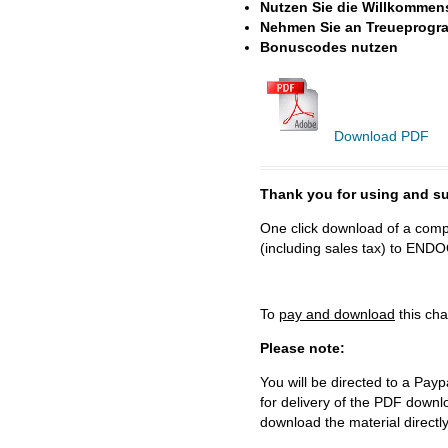
Nutzen Sie die Willkomme
Nehmen Sie an Treueprogra
Bonuscodes nutzen
Download PDF
Thank you for using and
One click download of a compl
(including sales tax) to 
To
pay and download
this cha
Please note:
You will be directed to a Payp
for delivery of the PDF downl
download the material directl