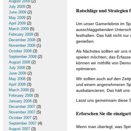
August 2009
(2)
July 2009
(3)
Ratschläge und Strategien 
June 2009
(2)
May 2009
(2)
April 2009
(2)
Um unser Gamerlebnis im Spi
March 2009
(5)
ausschlaggebenden Unterschi
February 2009
(3)
festhalten. Das hält nicht nur
December 2008
(3)
genießen.
November 2008
(1)
October 2008
(3)
Als Nächstes sollten wir uns
September 2008
(2)
spielen möchten; das Erfass
August 2008
(2)
können wir mithilfe von Demo-
July 2008
(3)
optimieren.
June 2008
(2)
Wir sollten auch auf den Zei
May 2008
(3)
April 2008
(3)
und einem angenehmeren Spiel
March 2008
(1)
ausbalancieren. Das hält uns
February 2008
(3)
Lasst uns gemeinsam diese St
January 2008
(3)
December 2007
(3)
November 2007
(5)
Erforschen Sie die einziga
October 2007
(2)
September 2007
(4)
Wenn man überlegt, was Spin
August 2007
(3)