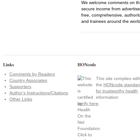
We welcome comments on this 
secure income from advertisem
free, comprehensive, authorit
and trainees around the world
Links
HONcode
Comments by Readers
This site complies wit
Country Associates
the
HONcode standar
Supporters
for trustworthy health
Author's Instructions/Citations
information:
Other Links
verify here
.