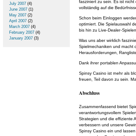
fasziniert zu sein. Es ist nic
July 2007
(4)
vollständig auf die Bedürfnis
June 2007
(1)
May 2007
(2)
Schon beim Einloggen werden 
April 2007
(2)
optimiert. Die Spielauswahl d
March 2007
(4)
bis hin zu Live-Dealer-Spiele
February 2007
(4)
January 2007
(3)
Was uns aber wirklich faszini
Spielmechaniken und macht d
Herausforderungen, Ranglist
Dank ihrer portablen Anpassu
Spinsy Casino ist mehr als bl
freuen, Teil davon zu sein. M
Abschluss
Zusammenfassend bietet Spins
verantwortungsvollem Spiele
Strategien und die effiziente
verbessern und unsere Gewin
Spinsy Casino ein und lassen 