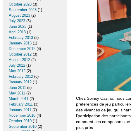
October 2023
(3)
September 2023
(1)
August 2023
(2)
July 2023
(3)
June 2023
(1)
April 2013
(1)
February 2013
(3)
January 2013
(1)
December 2012
(4)
October 2012
(3)
August 2012
(2)
July 2012
(1)
May 2012
(2)
February 2012
(6)
January 2012
(1)
June 2011
(5)
May 2011
(2)
Chez Spinsy Casino, nous conn
March 2011
(2)
préférences de jeu particuliè
February 2011
(3)
des vivances de jeu qui s'ha
January 2011
(7)
November 2010
(4)
l'participation des participa
October 2010
(1)
comment ces composants se trad
September 2010
(2)
plus près.