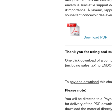
envers le suivi et le support
d'importance. À l'avenir, l'ap
souhaitant concevoir des ave
Download PDF
Thank you for using and
One click download of a compl
(including sales tax) to 
To
pay and download
this cha
Please note:
You will be directed to a Payp
for delivery of the PDF downl
download the material directl