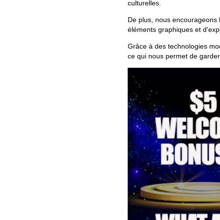
culturelles.
De plus, nous encourageons le
éléments graphiques et d'expé
Grâce à des technologies mod
ce qui nous permet de garder