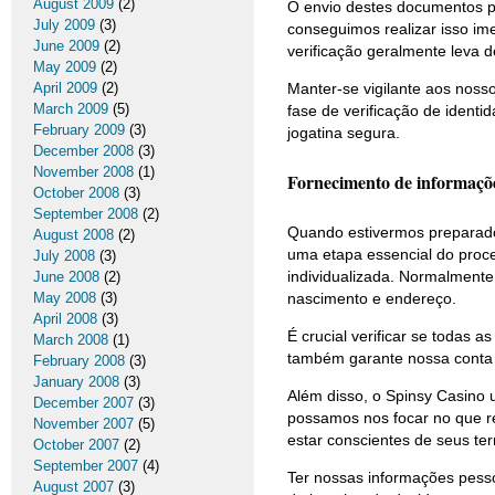
August 2009
(2)
O envio destes documentos po
July 2009
(3)
conseguimos realizar isso im
June 2009
(2)
verificação geralmente leva 
May 2009
(2)
April 2009
(2)
Manter-se vigilante aos noss
March 2009
(5)
fase de verificação de identi
February 2009
(3)
jogatina segura.
December 2008
(3)
November 2008
(1)
Fornecimento de informaçõe
October 2008
(3)
September 2008
(2)
Quando estivermos preparado
August 2008
(2)
uma etapa essencial do proce
July 2008
(3)
individualizada. Normalmente
June 2008
(2)
May 2008
(3)
nascimento e endereço.
April 2008
(3)
É crucial verificar se todas 
March 2008
(1)
também garante nossa conta
February 2008
(3)
January 2008
(3)
Além disso, o Spinsy Casino 
December 2007
(3)
possamos nos focar no que r
November 2007
(5)
estar conscientes de seus ter
October 2007
(2)
September 2007
(4)
Ter nossas informações pess
August 2007
(3)