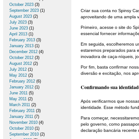
October 2023
(3)
September 2023
(1)
Criar sua conta no Spinsy Cas
August 2023
(2)
aproveitando de uma ampla v
July 2023
(3)
Primeiro, acesse o site do S
June 2023
(1)
essencial fornecer informações
April 2013
(1)
February 2013
(3)
Em seguida, escolheremos um
January 2013
(1)
estaremos preparados para ex
December 2012
(4)
inovadora de caça-níqueis, j
October 2012
(3)
August 2012
(2)
Por fim, basta confirmar noss
July 2012
(1)
diversão e excitação, nos a
May 2012
(2)
February 2012
(6)
Confirmando sua identidad
January 2012
(1)
June 2011
(5)
May 2011
(2)
Após verificarmos que nossa
March 2011
(2)
identidade. Esse método fun
February 2011
(3)
January 2011
(7)
Para começar, necessitaremos
November 2010
(4)
pelo governo, como passaport
October 2010
(1)
declaração bancária recente 
September 2010
(2)