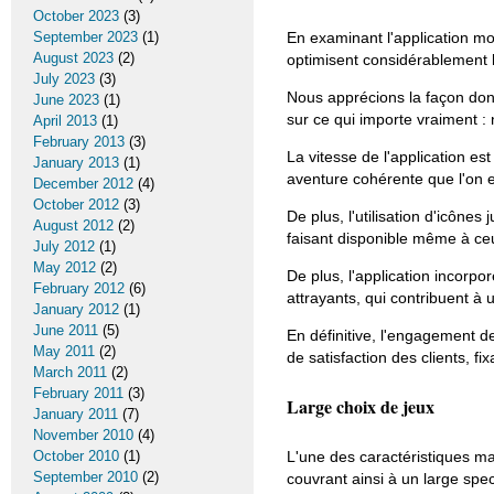
October 2023
(3)
September 2023
(1)
En examinant l'application mo
August 2023
(2)
optimisent considérablement l'
July 2023
(3)
Nous apprécions la façon dont
June 2023
(1)
sur ce qui importe vraiment : 
April 2013
(1)
February 2013
(3)
La vitesse de l'application es
January 2013
(1)
aventure cohérente que l'on 
December 2012
(4)
October 2012
(3)
De plus, l'utilisation d'icônes
August 2012
(2)
faisant disponible même à ce
July 2012
(1)
May 2012
(2)
De plus, l'application incorp
February 2012
(6)
attrayants, qui contribuent à
January 2012
(1)
June 2011
(5)
En définitive, l'engagement de
May 2011
(2)
de satisfaction des clients, f
March 2011
(2)
February 2011
(3)
Large choix de jeux
January 2011
(7)
November 2010
(4)
October 2010
(1)
L'une des caractéristiques ma
September 2010
(2)
couvrant ainsi à un large spe