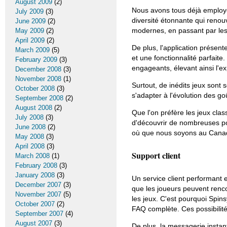
August 2009
(2)
Nous avons tous déjà employé 
July 2009
(3)
diversité étonnante qui renou
June 2009
(2)
modernes, en passant par les j
May 2009
(2)
April 2009
(2)
De plus, l'application présen
March 2009
(5)
et une fonctionnalité parfait
February 2009
(3)
engageants, élevant ainsi l'e
December 2008
(3)
November 2008
(1)
Surtout, de inédits jeux sont 
October 2008
(3)
s'adapter à l'évolution des go
September 2008
(2)
August 2008
(2)
Que l'on préfère les jeux cla
July 2008
(3)
d'découvrir de nombreuses po
June 2008
(2)
où que nous soyons au Cana
May 2008
(3)
April 2008
(3)
Support client
March 2008
(1)
February 2008
(3)
January 2008
(3)
Un service client performant 
December 2007
(3)
que les joueurs peuvent rencon
November 2007
(5)
les jeux. C'est pourquoi Spins
October 2007
(2)
FAQ complète. Ces possibilit
September 2007
(4)
August 2007
(3)
De plus, la messagerie instan