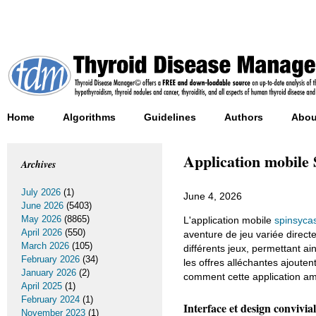
Home
Algorithms
Guidelines
Authors
Abou
Application mobile 
Archives
July 2026
(1)
June 4, 2026
June 2026
(5403)
May 2026
(8865)
L'application mobile
spinsyca
April 2026
(550)
aventure de jeu variée directe
March 2026
(105)
différents jeux, permettant ai
February 2026
(34)
les offres alléchantes ajouten
January 2026
(2)
comment cette application amé
April 2025
(1)
February 2024
(1)
Interface et design convivia
November 2023
(1)