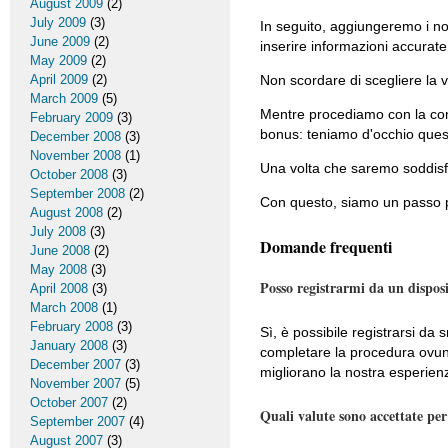
August 2009
(2)
July 2009
(3)
In seguito, aggiungeremo i nos
June 2009
(2)
inserire informazioni accurat
May 2009
(2)
April 2009
(2)
Non scordare di scegliere la v
March 2009
(5)
Mentre procediamo con la com
February 2009
(3)
bonus: teniamo d'occhio queste
December 2008
(3)
November 2008
(1)
Una volta che saremo soddisfa
October 2008
(3)
September 2008
(2)
Con questo, siamo un passo pi
August 2008
(2)
July 2008
(3)
Domande frequenti
June 2008
(2)
May 2008
(3)
Posso registrarmi da un dispos
April 2008
(3)
March 2008
(1)
February 2008
(3)
Sì, è possibile registrarsi da
January 2008
(3)
completare la procedura ovun
December 2007
(3)
migliorano la nostra esperienz
November 2007
(5)
October 2007
(2)
Quali valute sono accettate per
September 2007
(4)
August 2007
(3)