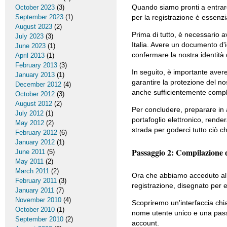
Quando siamo pronti a entrare
October 2023
(3)
September 2023
(1)
per la registrazione è essenzi
August 2023
(2)
Prima di tutto, è necessario a
July 2023
(3)
Italia. Avere un documento d'
June 2023
(1)
confermare la nostra identità 
April 2013
(1)
February 2013
(3)
In seguito, è importante avere
January 2013
(1)
garantire la protezione del 
December 2012
(4)
anche sufficientemente compl
October 2012
(3)
August 2012
(2)
Per concludere, preparare in 
July 2012
(1)
portafoglio elettronico, render
May 2012
(2)
strada per goderci tutto ciò 
February 2012
(6)
January 2012
(1)
Passaggio 2: Compilazione d
June 2011
(5)
May 2011
(2)
March 2011
(2)
Ora che abbiamo acceduto al s
February 2011
(3)
registrazione, disegnato per es
January 2011
(7)
November 2010
(4)
Scopriremo un'interfaccia chi
October 2010
(1)
nome utente unico e una passw
September 2010
(2)
account.