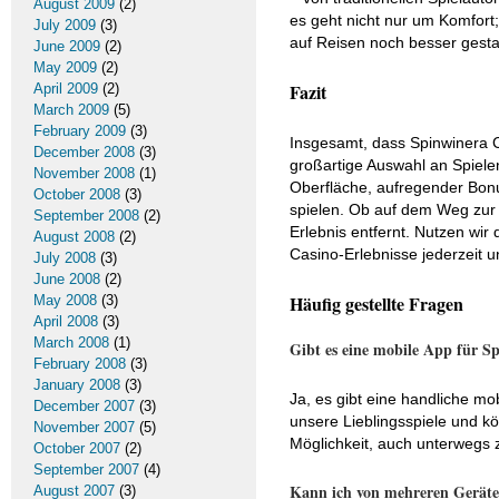
August 2009
(2)
es geht nicht nur um Komfort;
July 2009
(3)
auf Reisen noch besser gesta
June 2009
(2)
May 2009
(2)
Fazit
April 2009
(2)
March 2009
(5)
February 2009
(3)
Insgesamt, dass Spinwinera C
December 2008
(3)
großartige Auswahl an Spiele
November 2008
(1)
Oberfläche, aufregender Bonu
October 2008
(3)
spielen. Ob auf dem Weg zur
September 2008
(2)
Erlebnis entfernt. Nutzen wir
August 2008
(2)
Casino-Erlebnisse jederzeit u
July 2008
(3)
June 2008
(2)
Häufig gestellte Fragen
May 2008
(3)
April 2008
(3)
March 2008
(1)
Gibt es eine mobile App für S
February 2008
(3)
January 2008
(3)
Ja, es gibt eine handliche mo
December 2007
(3)
unsere Lieblingsspiele und k
November 2007
(5)
Möglichkeit, auch unterwegs z
October 2007
(2)
September 2007
(4)
Kann ich von mehreren Geräte
August 2007
(3)