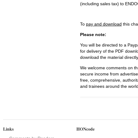
(including sales tax) to 
To
pay and download
this cha
Please note:
You will be directed to a Payp
for delivery of the PDF downl
download the material directl
We welcome comments on this 
secure income from advertisem
free, comprehensive, authorit
and trainees around the world
Links
HONcode