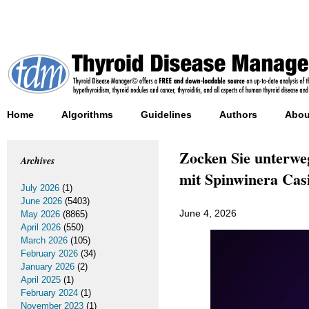
Home
Algorithms
Guidelines
Authors
Abou
Zocken Sie unterweg
Archives
mit Spinwinera Cas
July 2026
(1)
June 2026
(5403)
June 4, 2026
May 2026
(8865)
April 2026
(550)
March 2026
(105)
February 2026
(34)
January 2026
(2)
April 2025
(1)
February 2024
(1)
November 2023
(1)