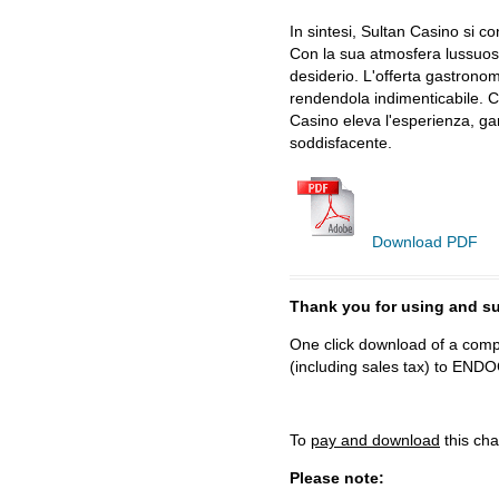
In sintesi, Sultan Casino si c
Con la sua atmosfera lussuosa
desiderio. L'offerta gastronomi
rendendola indimenticabile. Ch
Casino eleva l'esperienza, ga
soddisfacente.
Download PDF
Thank you for using and
One click download of a compl
(including sales tax) to 
To
pay and download
this cha
Please note: