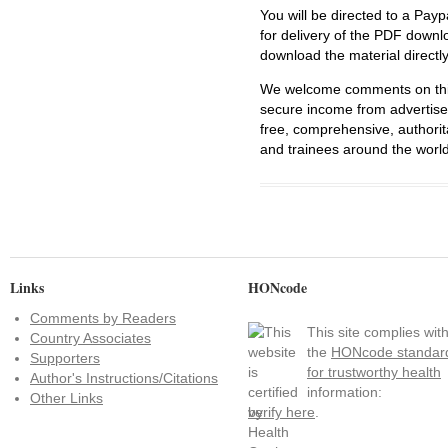
You will be directed to a Payp
for delivery of the PDF downl
download the material directl
We welcome comments on this 
secure income from advertisem
free, comprehensive, authorit
and trainees around the world
Links
HONcode
Comments by Readers
This site complies wit
Country Associates
the
HONcode standar
Supporters
for trustworthy health
Author's Instructions/Citations
information:
Other Links
verify here
.