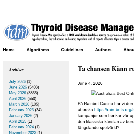
Home
Algorithms
Guidelines
Authors
Abou
Ta chansen Känn ru
Archives
July 2026
(1)
June 4, 2026
June 2026
(5403)
May 2026
(8865)
April 2026
(550)
På Rainbet Casino har vi den 
March 2026
(105)
utforska
https://rain-bets.org/
February 2026
(34)
kampanjer som berikar vår upple
January 2026
(2)
April 2025
(1)
den klassiska känslan av bords
February 2024
(1)
fängslande spelvärld?
November 2023
(1)