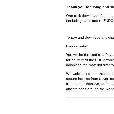
Thank you for using and
One click download of a compl
(including sales tax) to 
To
pay and download
this cha
Please note:
You will be directed to a Payp
for delivery of the PDF downl
download the material directl
We welcome comments on this 
secure income from advertisem
free, comprehensive, authorit
and trainees around the world