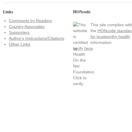
Links
HONcode
Comments by Readers
This site complies wit
Country Associates
the
HONcode standar
Supporters
for trustworthy health
Author's Instructions/Citations
information:
Other Links
verify here
.