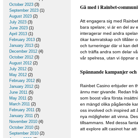
October 2023
(3)
Gå med i Rainbet-communit
September 2023
(1)
August 2023
(2)
Att engagera sig med Rainbet 
July 2023
(3)
bara spelare; vi är en del av 
June 2023
(1)
interagerar med andra spelare i
April 2013
(1)
ökar kamratskap och tillåter
February 2013
(3)
January 2013
(1)
och turneringar där vi kan de
December 2012
(4)
och träffa andra som delar v
October 2012
(3)
vår spelresa, utan vi öppnar 
August 2012
(2)
July 2012
(1)
Spännande kampanjer och
May 2012
(2)
February 2012
(6)
Rainbet Casino erbjuder en t
January 2012
(1)
ännu mer givande. Redan från
June 2011
(5)
som boost våra första insättnin
May 2011
(2)
March 2011
(2)
en mängd olika pågående kamp
February 2011
(3)
oss involved och inspired att 
January 2011
(7)
nya möjligheter att vinna. D
November 2010
(4)
tillsammans. Med dessa fantas
October 2010
(1)
att explore allt casinot har att
September 2010
(2)