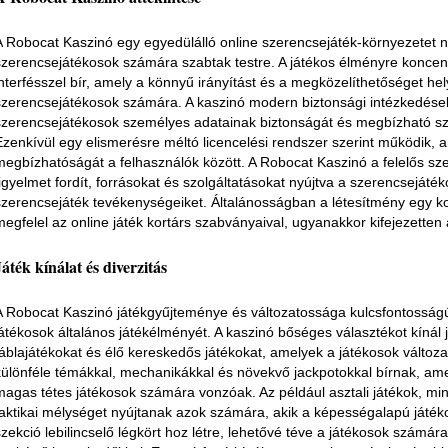
A Robocat Kaszinó egy egyedülálló online szerencsejáték-környezetet n
szerencsejátékosok számára szabtak testre. A játékos élményre koncentr
interfésszel bír, amely a könnyű irányítást és a megközelíthetőséget hel
szerencsejátékosok számára. A kaszinó modern biztonsági intézkedése
szerencsejátékosok személyes adatainak biztonságát és megbízható sz
Ezenkívül egy elismerésre méltó licencelési rendszer szerint működik, a
megbízhatóságát a felhasználók között. A Robocat Kaszinó a felelős sze
figyelmet fordít, forrásokat és szolgáltatásokat nyújtva a szerencsejáté
szerencsejáték tevékenységeiket. Általánosságban a létesítmény egy ko
megfelel az online játék kortárs szabványaival, ugyanakkor kifejezetten a
Játék kínálat és diverzitás
A Robocat Kaszinó játékgyűjteménye és változatossága kulcsfontosság
játékosok általános játékélményét. A kaszinó bőséges választékot kínál j
táblajátékokat és élő kereskedős játékokat, amelyek a játékosok változato
különféle témákkal, mechanikákkal és növekvő jackpotokkal bírnak, ame
magas tétes játékosok számára vonzóak. Az például asztali játékok, mint
taktikai mélységet nyújtanak azok számára, akik a képességalapú játéko
szekció lebilincselő légkört hoz létre, lehetővé téve a játékosok számá