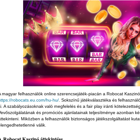
A magyar felhasználók online szerencsejáték-piacán a Robocat Kaszinó 
https://robocats.eu.com/hu-hu/
. Sokszínű játékválasztéka és felhasználó
ki. A szabályozásoknak való megfelelés és a fair play iránti kötelezettsé
Vevőszolgálatának és promóciós ajánlatainak teljesítménye azonban k
áttekinteni. Miközben a felhasználók biztonságos játékszolgáltatást ku
elengedhetetlenné válik.
A Robocat Kaszinó áttekintése