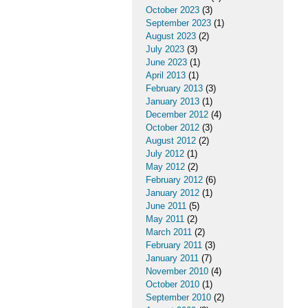
October 2023
(3)
September 2023
(1)
August 2023
(2)
July 2023
(3)
June 2023
(1)
April 2013
(1)
February 2013
(3)
January 2013
(1)
December 2012
(4)
October 2012
(3)
August 2012
(2)
July 2012
(1)
May 2012
(2)
February 2012
(6)
January 2012
(1)
June 2011
(5)
May 2011
(2)
March 2011
(2)
February 2011
(3)
January 2011
(7)
November 2010
(4)
October 2010
(1)
September 2010
(2)