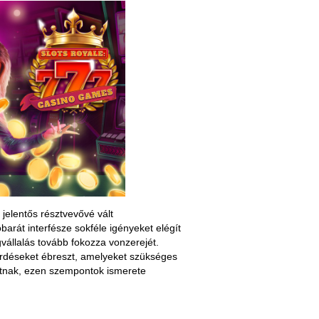
jelentős résztvevővé vált
barát interfésze sokféle igényeket elégít
gvállalás tovább fokozza vonzerejét.
érdéseket ébreszt, amelyeket szükséges
tatnak, ezen szempontok ismerete