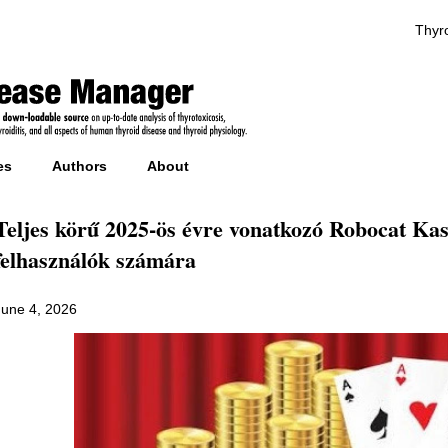
Thyro
es
Authors
About
Teljes körű 2025-ös évre vonatkozó Robocat Ka
felhasználók számára
June 4, 2026