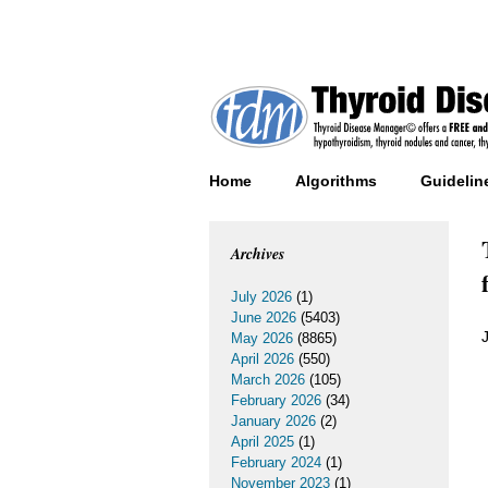
Home
Algorithms
Guidelin
Archives
July 2026
(1)
June 2026
(5403)
May 2026
(8865)
April 2026
(550)
March 2026
(105)
February 2026
(34)
January 2026
(2)
April 2025
(1)
February 2024
(1)
November 2023
(1)