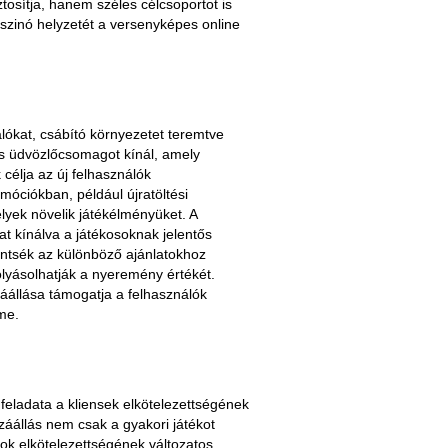
tosítja, hanem széles célcsoportot is
aszinó helyzetét a versenyképes online
lókat, csábító környezetet teremtve
es üdvözlőcsomagot kínál, amely
célja az új felhasználók
móciókban, például újratöltési
lyek növelik játékélményüket. A
t kínálva a játékosoknak jelentős
ntsék az különböző ajánlatokhoz
olyásolhatják a nyeremény értékét.
állása támogatja a felhasználók
me.
feladata a kliensek elkötelezettségének
záállás nem csak a gyakori játékot
sok elkötelezettségének változatos