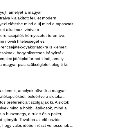
yújt, amelyet a magyar
álva kialakított felület modern
yezi előtérbe mind a új mind a tapasztalt
ket alkalmaz, védve a
erencsejáték-környezetet teremtve.
mi növeli hitelességét és
rencsejáték-gyakorlatokra is kiemelt
kosoknak, hogy sikeresen irányítsák
mplex játékplatformot kínál, amely
 magyar piac szükségleteit elégíti ki.
ú elemek, amelyek növelik a magyar
átékopciókból, beleértve a slotokat,
s preferenciáit szolgálják ki. A slotok
lyek mind a hobbi játékosok, mind a
 a huszonegy, a rulett és a poker,
t igénylik. Továbbá az élő osztós
ra, hogy valós időben részt vehessenek a