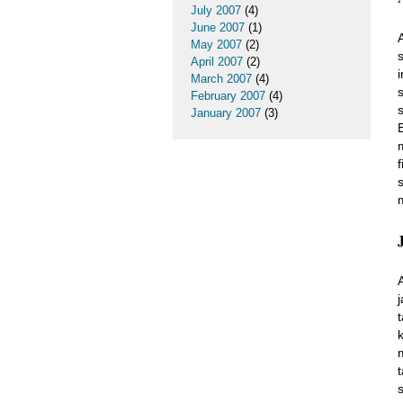
July 2007
(4)
June 2007
(1)
May 2007
(2)
April 2007
(2)
March 2007
(4)
February 2007
(4)
January 2007
(3)