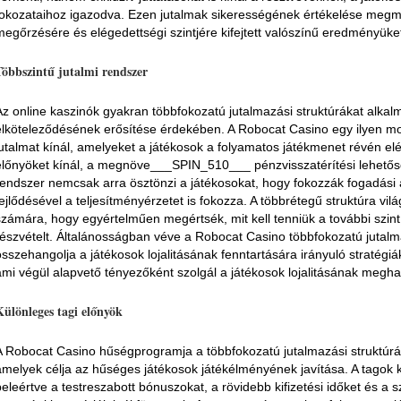
fokozataihoz igazodva. Ezen jutalmak sikerességének értékelése megm
megőrzésére és elégedettségi szintjére kifejtett valószínű eredményüke
Többszintű jutalmi rendszer
Az online kaszinók gyakran többfokozatú jutalmazási struktúrákat alka
elköteleződésének erősítése érdekében. A Robocat Casino egy ilyen mod
jutalmat kínál, amelyeket a játékosok a folyamatos játékmenet révén e
előnyöket kínál, a megnöve___SPIN_510___ pénzvisszatérítési lehetősé
rendszer nemcsak arra ösztönzi a játékosokat, hogy fokozzák fogadási a
fejlődésével a teljesítményérzetet is fokozza. A többrétegű struktúra vi
számára, hogy egyértelműen megértsék, mit kell tenniük a további szint 
részvételt. Általánosságban véve a Robocat Casino többfokozatú jutalm
összehangolja a játékosok lojalitásának fenntartására irányuló stratégiá
ami végül alapvető tényezőként szolgál a játékosok lojalitásának megh
Különleges tagi előnyök
A Robocat Casino hűségprogramja a többfokozatú jutalmazási struktúrára
amelyek célja az hűséges játékosok játékélményének javítása. A tagok 
beleértve a testreszabott bónuszokat, a rövidebb kifizetési időket és a