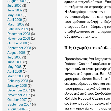
August 2009
(2)
εμπειρία παιχνιδιού τους. Επ
July 2009
(3)
συστήματος επιστροφής μετρη
June 2009
(2)
Η εξυπηρέτηση πελατών του κ
May 2009
(2)
ανταποκρινόμενη σε ερωτήματα
April 2009
(2)
τους χρόνους ανάληψης, δείχ
March 2009
(5)
υπογραμμίζει τη δέσμευση το
February 2009
(3)
υποδηλώνοντας ότι τα χαρακτ
December 2008
(3)
σύγχρονων παικτών.
November 2008
(1)
October 2008
(3)
Πώς ξεχωρίζει το αξιόλο
September 2008
(2)
August 2008
(2)
July 2008
(3)
Προσφέροντας ένα ξεχωριστό 
June 2008
(2)
Robocat Casino διακρίνεται σ
May 2008
(3)
την ασφάλεια είναι εμφανής
April 2008
(3)
κανονιστικά πρότυπα. Επιπλέο
March 2008
(1)
χρησιμοποιώντας διαισθητική
February 2008
(3)
νεοεισερχόμενους όσο και σε 
January 2008
(3)
προτιμήσεις παιχνιδιού και 
December 2007
(3)
ελκυστικότητά του. Συνδυάζο
November 2007
(5)
Reliable Robocat Casino ενι
October 2007
(2)
ως έναν ισχυρό ανταγωνιστή 
September 2007
(4)
για την αριστεία και την αξιοπι
August 2007
(3)