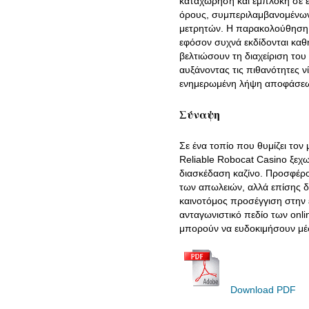
καταχώρηση και εμπλοκή σε επ
όρους, συμπεριλαμβανομένων
μετρητών. Η παρακολούθηση 
εφόσον συχνά εκδίδονται καθ
βελτιώσουν τη διαχείριση του 
αυξάνοντας τις πιθανότητες ν
ενημερωμένη λήψη αποφάσεων
Σύναψη
Σε ένα τοπίο που θυμίζει τον
Reliable Robocat Casino ξεχ
διασκέδαση καζίνο. Προσφέρο
των απωλειών, αλλά επίσης δ
καινοτόμος προσέγγιση στην 
ανταγωνιστικό πεδίο των onlin
μπορούν να ευδοκιμήσουν μέ
Download PDF