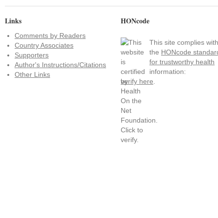
Links
HONcode
Comments by Readers
This site complies wit
Country Associates
the
HONcode standar
Supporters
for trustworthy health
Author's Instructions/Citations
information:
Other Links
verify here
.