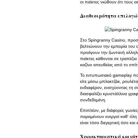
οι παίκτες νιώθουν ότι τους ε
Διαθεσιμότητα επιλογώ
Στο Spingranny Casino, προσ
βελτιώνουν την εμπειρία του o
προάγουν την ζωντανή αλληλε
παίκτες κάθονται σε τραπέζια
καζίνο απευθείας από το σπίτι
Το εντυπωσιακό gameplay που
είτε μέσω μπλακτζάκ, ρουλέτα
ενδιαφέρον, ενισχύοντας τη 
διασφαλίζει κρυστάλλινα γραφ
συνδεδεμένη.
Επιπλέον, με διάφορες γωνίες 
παραμένουν ενεργοί καθ' όλη τ
είναι τόσο διεγερτική όσο κα
Χαρακτηριστικά κοινότη