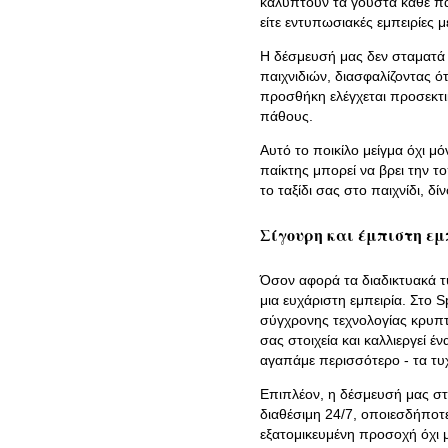
καλύπτουν τα γούστα κάθε πα
είτε εντυπωσιακές εμπειρίες μ
Η δέσμευσή μας δεν σταματά 
παιχνιδιών, διασφαλίζοντας ό
προσθήκη ελέγχεται προσεκτι
πάθους.
Αυτό το ποικίλο μείγμα όχι μ
παίκτης μπορεί να βρει την το
το ταξίδι σας στο παιχνίδι, 
Σίγουρη και έμπιστη εμ
Όσον αφορά τα διαδικτυακά τυ
μια ευχάριστη εμπειρία. Στο 
σύγχρονης τεχνολογίας κρυπτ
σας στοιχεία και καλλιεργεί
αγαπάμε περισσότερο - τα τυχ
Επιπλέον, η δέσμευσή μας στ
διαθέσιμη 24/7, οποιεσδήποτε
εξατομικευμένη προσοχή όχι μ