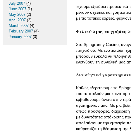
July 2007
(4)
Έχουμε εξετάσει προσεκτικά τ
June 2007
(1)
μένουν σχετικές και γοητευτι
May 2007
(2)
με τις τοπικές εορτές, φέρνο
April 2007
(2)
March 2007
(4)
Φιλικό προς το χρήστη 
February 2007
(4)
January 2007
(3)
Στο Spingranny Casino, αναγ
παιχνιδιού. Με ενστικτώδη χα
μπορούν εύκολα να πλοηγηθού
ενισχύουν τη συνολική μας απ
Διαισθητικά χαρακτηριστι
Καθώς εξερευνούμε το Spingra
του αποτελούν μια καινοτόμα 
εμβαθύνουμε άνετα στην τερά
αγαπημένων μας. Με μια βελτ
όπως προσφορές, διαχείριση 
με δυνατότητα απόκρισης προ
απολαύσουμε την εμπειρία παι
καθρεφτίζει τη δέσμευση της