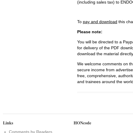
(including sales tax) to 
To
pay and download
this cha
Please note:
You will be directed to a Payp
for delivery of the PDF downl
download the material directl
We welcome comments on this 
secure income from advertisem
free, comprehensive, authorit
and trainees around the world
Links
HONcode
Comments by Readers