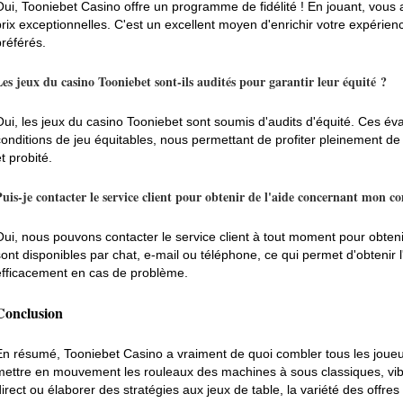
Oui, Tooniebet Casino offre un programme de fidélité ! En jouant, vous
prix exceptionnelles. C'est un excellent moyen d'enrichir votre expérienc
préférés.
es jeux du casino Tooniebet sont-ils audités pour garantir leur équité ?
Oui, les jeux du casino Tooniebet sont soumis d'audits d'équité. Ces é
conditions de jeu équitables, nous permettant de profiter pleinement de
t probité.
Puis-je contacter le service client pour obtenir de l'aide concernant mon c
Oui, nous pouvons contacter le service client à tout moment pour obteni
sont disponibles par chat, e-mail ou téléphone, ce qui permet d'obtenir
efficacement en cas de problème.
Conclusion
En résumé, Tooniebet Casino a vraiment de quoi combler tous les joue
mettre en mouvement les rouleaux des machines à sous classiques, vib
direct ou élaborer des stratégies aux jeux de table, la variété des offre