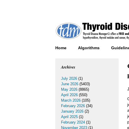
Home
Algorithms
Guidelin
Archives
July 2026
(1)
June 2026
(5403)
May 2026
(8865)
April 2026
(550)
March 2026
(105)
February 2026
(34)
January 2026
(2)
April 2025
(1)
February 2024
(1)
November 2023
(1)