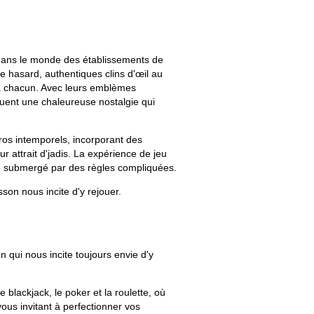
dans le monde des établissements de
e hasard, authentiques clins d'œil au
 à chacun. Avec leurs emblèmes
quent une chaleureuse nostalgie qui
ros intemporels, incorporant des
 attrait d'jadis. La expérience de jeu
re submergé par des règles compliquées.
son nous incite d'y rejouer.
n qui nous incite toujours envie d'y
lackjack, le poker et la roulette, où
 vous invitant à perfectionner vos