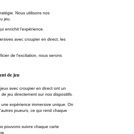
tratégie. Nous utilisons nos
u jeu.
i enrichit l'expérience.
rsives avec croupier en direct, les
cier de l'excitation, nous serons
ent de jeu
jeux avec croupier en direct ont un
 de jeu directement sur nos dispositifs.
nt une expérience immersive unique. On
autres joueurs, ce qui rend chaque
ous pouvons suivre chaque carte
ne.