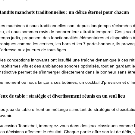
Bandits manchots traditionnelles : un délice éternel pour chacun
Les machines à sous traditionnelles sont depuis longtemps réclamées 
jeu, et nous sommes ravis de honorer leur attrait intemporel. Ces jeux d
temps jadis, proposent des fonctionnalités élémentaires et disponibles
iconiques comme les cerises, les bars et les 7 porte-bonheur, ils provo
s'adresse aux joueurs de tous âges.
Des conceptions innovants ont insufflé une fraîche dynamique à ces rét
graphismes vifs et des ambiances sonores optimisés, tout en gardant leur
instinctive permet de s'immerger directement dans le bonheur sans êt
Au moment où nous lançons ces bobines, un cocktail d'prévision et d'fris
Jeux de table : stratégie et divertissement réunis en un seul lieu
Les jeux de table offrent un mélange stimulant de stratégie et d'excitatio
evenir.
Au casino Tooniebet, immergez-vous dans des jeux classiques comme le b
vos décisions affectent le résultat. Chaque partie offre son lot de défis,