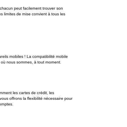
, chacun peut facilement trouver son
s limites de mise convient à tous les
eils mobiles ! La compatibilité mobile
te où nous sommes, à tout moment.
ment les cartes de crédit, les
us offrons la flexibilité nécessaire pour
romptes.