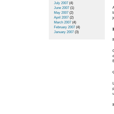
July 2007
(4)
June 2007
(1)
May 2007
(2)
April 2007
(2)
j
March 2007
(4)
February 2007
(4)
January 2007
(3)