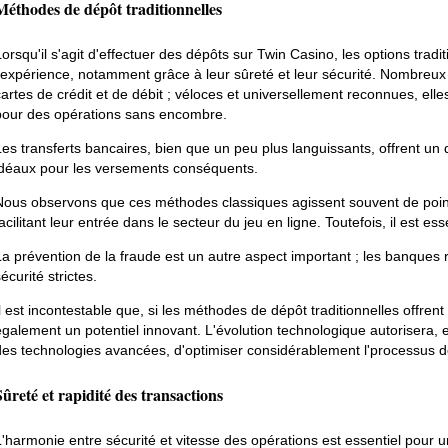
Méthodes de dépôt traditionnelles
orsqu'il s'agit d'effectuer des dépôts sur Twin Casino, les options tradit
l'expérience, notamment grâce à leur sûreté et leur sécurité. Nombreux s
cartes de crédit et de débit ; véloces et universellement reconnues, elle
pour des opérations sans encombre.
Les transferts bancaires, bien que un peu plus languissants, offrent un d
idéaux pour les versements conséquents.
Nous observons que ces méthodes classiques agissent souvent de poin
acilitant leur entrée dans le secteur du jeu en ligne. Toutefois, il est es
La prévention de la fraude est un autre aspect important ; les banque
écurité strictes.
Il est incontestable que, si les méthodes de dépôt traditionnelles offrent
également un potentiel innovant. L'évolution technologique autorisera
des technologies avancées, d'optimiser considérablement l'processus d
Sûreté et rapidité des transactions
L'harmonie entre sécurité et vitesse des opérations est essentiel pour 