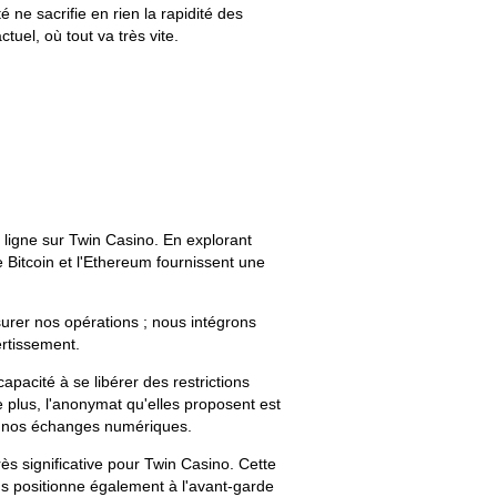
 ne sacrifie en rien la rapidité des
tuel, où tout va très vite.
ligne sur Twin Casino. En explorant
 Bitcoin et l'Ethereum fournissent une
urer nos opérations ; nous intégrons
ertissement.
capacité à se libérer des restrictions
De plus, l'anonymat qu'elles proposent est
ns nos échanges numériques.
s significative pour Twin Casino. Cette
us positionne également à l'avant-garde