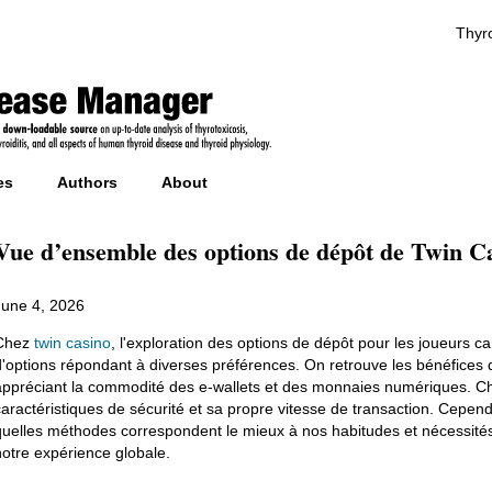
Thyro
es
Authors
About
Vue d’ensemble des options de dépôt de Twin C
June 4, 2026
Chez
twin casino
, l'exploration des options de dépôt pour les joueurs 
d'options répondant à diverses préférences. On retrouve les bénéfices de
appréciant la commodité des e-wallets et des monnaies numériques. C
caractéristiques de sécurité et sa propre vitesse de transaction. Cependa
quelles méthodes correspondent le mieux à nos habitudes et nécessités
notre expérience globale.