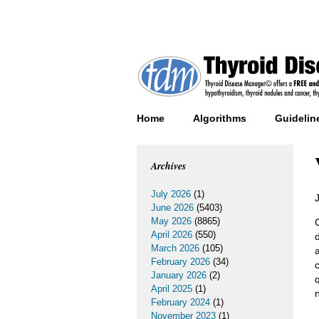
Home
Algorithms
Guidelin
Archives
July 2026
(1)
June 2026
(5403)
May 2026
(8865)
April 2026
(550)
March 2026
(105)
February 2026
(34)
January 2026
(2)
April 2025
(1)
February 2024
(1)
November 2023
(1)