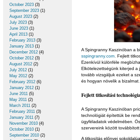
October 2023
(3)
September 2023
(1)
August 2023
(2)
July 2023
(3)
June 2023
(1)
April 2013
(1)
February 2013
(3)
January 2013
(1)
A Spingranny Kaszinóban a bi
December 2012
(4)
sspingranny.com
. Fejlett tit
October 2012
(3)
Ezenkívül különféle megbízhat
August 2012
(2)
Elkötelezettségünk kiterjed 
July 2012
(1)
tovább vizsgáljuk ezeket a sz
May 2012
(2)
és hogyan növelik a bizalmat.
February 2012
(6)
January 2012
(1)
June 2011
(5)
Fejlett titkosítási technol
May 2011
(2)
March 2011
(2)
A Spingranny Kaszinóban prior
February 2011
(3)
technológiát építettük be ren
January 2011
(7)
ügyféladatok védelmében. Öss
November 2010
(4)
szervereink között továbbítot
October 2010
(1)
September 2010
(2)
A titkosítás előnyei sokoldal