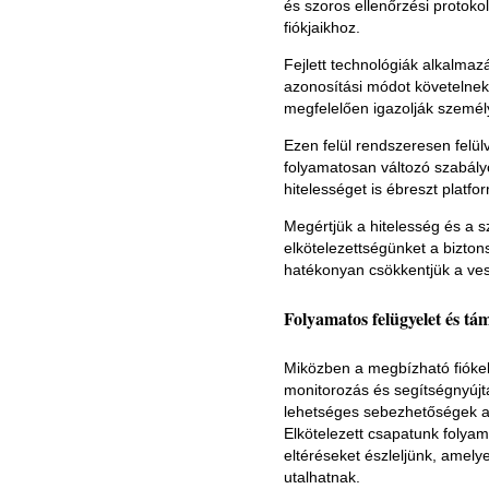
és szoros ellenőrzési protoko
fiókjaikhoz.
Fejlett technológiák alkalma
azonosítási módot követelnek.
megfelelően igazolják személ
Ezen felül rendszeresen felülv
folyamatosan változó szabály
hitelességet is ébreszt platf
Megértjük a hitelesség és a s
elkötelezettségünket a bizton
hatékonyan csökkentjük a ves
Folyamatos felügyelet és tá
Miközben a megbízható fiókell
monitorozás és segítségnyújtá
lehetséges sebezhetőségek az
Elkötelezett csapatunk folyam
eltéréseket észleljünk, amely
utalhatnak.