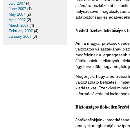
July 2007
(4)
számára eszközöket biztosíts
June 2007
(1)
helyezésével magabiztosan ala
May 2007
(2)
adatbiztonsági és adatvédelmi
April 2007
(2)
March 2007
(4)
Védett fizetési lehetőségek
February 2007
(4)
January 2007
(3)
Ami a magyar játékosok védett 
változatos választékának biz
megfelelnek a legmagasabb s
Játékosaink hitelkártyák, ele
úgy terveztük, hogy megfelelj
Megértjük, hogy a befizetési 
változtatható befizetési limi
kiadásaikat. Ezenkívül minden 
információvédelmi incidensek
Biztonságos fiók-ellenőrzés
Játékosfiókjaink integritásán
amelyek meghaladják az ipará