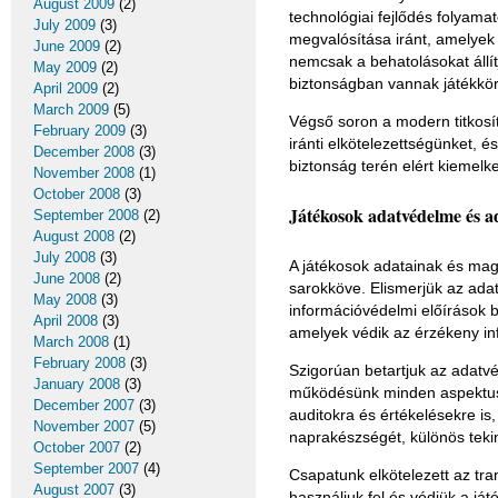
August 2009
(2)
technológiai fejlődés folyama
July 2009
(3)
megvalósítása iránt, amelyek
June 2009
(2)
nemcsak a behatolásokat állí
May 2009
(2)
biztonságban vannak játékkö
April 2009
(2)
March 2009
(5)
Végső soron a modern titkosít
February 2009
(3)
iránti elkötelezettségünket, é
December 2008
(3)
biztonság terén elért kiemel
November 2008
(1)
October 2008
(3)
Játékosok adatvédelme és ad
September 2008
(2)
August 2008
(2)
July 2008
(3)
A játékosok adatainak és mag
June 2008
(2)
sarokköve. Elismerjük az ada
May 2008
(3)
információvédelmi előírások be
April 2008
(3)
amelyek védik az érzékeny inf
March 2008
(1)
February 2008
(3)
Szigorúan betartjuk az adatv
January 2008
(3)
működésünk minden aspektusa 
December 2007
(3)
auditokra és értékelésekre i
November 2007
(5)
naprakészségét, különös tekin
October 2007
(2)
September 2007
(4)
Csapatunk elkötelezett az tran
August 2007
(3)
használjuk fel és védjük a já