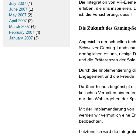
Die Integration von VR-Eleme
July 2007
(4)
erleben, die uns inspirieren.
June 2007
(1)
ist, die Versicherung, dass Hilf
May 2007
(2)
April 2007
(2)
March 2007
(4)
Die Zukunft des Gaming-Sek
February 2007
(4)
January 2007
(3)
Angesichts der schnellen tec
Schweizer Gaming-Landschaft, 
ermöglichen es uns, riesige
und die Präferenzen der Spiel
Durch die Implementierung di
Engagement und die Freude s
Darüber hinaus begünstigt die
kritisches Verhalten hindeute
nur das Wohlergehen der Spie
Mit der Implementierung von 
werden wir vermutlich eine Er
beobachten.
Letztendlich wird die Integra