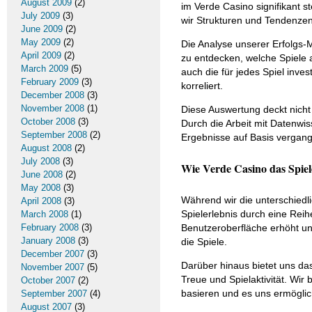
August 2009
(2)
im Verde Casino signifikant 
July 2009
(3)
wir Strukturen und Tendenzen
June 2009
(2)
May 2009
(2)
Die Analyse unserer Erfolgs-Mi
April 2009
(2)
zu entdecken, welche Spiele 
March 2009
(5)
auch die für jedes Spiel inves
February 2009
(3)
korreliert.
December 2008
(3)
November 2008
(1)
Diese Auswertung deckt nicht
October 2008
(3)
Durch die Arbeit mit Datenwis
September 2008
(2)
Ergebnisse auf Basis vergan
August 2008
(2)
July 2008
(3)
Wie Verde Casino das Spiele
June 2008
(2)
May 2008
(3)
Während wir die unterschiedli
April 2008
(3)
Spielerlebnis durch eine Reih
March 2008
(1)
February 2008
(3)
Benutzeroberfläche erhöht uns
January 2008
(3)
die Spiele.
December 2007
(3)
Darüber hinaus bietet uns da
November 2007
(5)
Treue und Spielaktivität. Wir
October 2007
(2)
basieren und es uns ermöglic
September 2007
(4)
August 2007
(3)