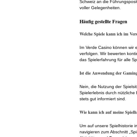
Schweiz an die Führungsposit
voller Gelegenheiten.
Häufig gestellte Fragen
Welche Spiele kann ich im Ver
Im Verde Casino können wir e
verfolgen. Wir bewerten konti
das Spielerfahrung für alle Sp
Ist die Anwendung der Gaming-
Nein, die Nutzung der Spielsi
Spielerlebnis durch nützliche 
stets gut informiert sind.
Wie kann ich auf meine Spielh
Um auf unsere Spielhistorie i
navigieren zum Abschnitt „Spi