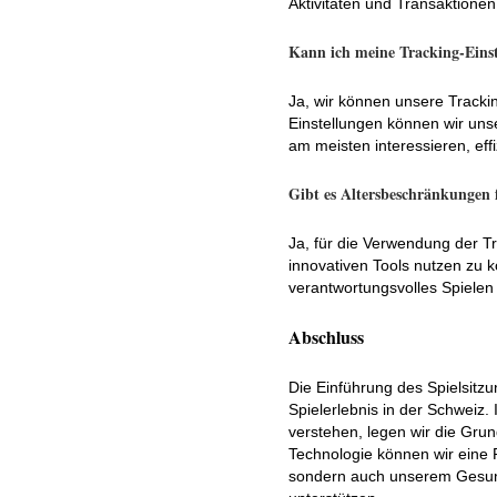
Aktivitäten und Transaktionen
Kann ich meine Tracking-Einst
Ja, wir können unsere Tracki
Einstellungen können wir unser
am meisten interessieren, effi
Gibt es Altersbeschränkungen 
Ja, für die Verwendung der 
innovativen Tools nutzen zu 
verantwortungsvolles Spielen 
Abschluss
Die Einführung des Spielsitz
Spielerlebnis in der Schwei
verstehen, legen wir die Grund
Technologie können wir eine P
sondern auch unserem Gesund