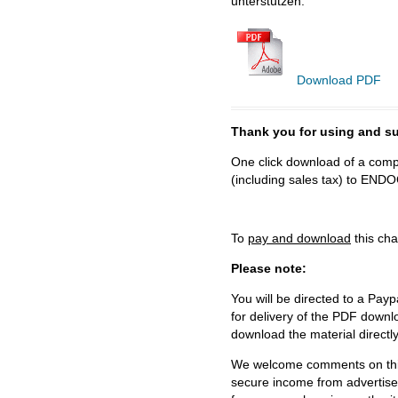
unterstützen.
Download PDF
Thank you for using and
One click download of a compl
(including sales tax) to 
To
pay and download
this cha
Please note:
You will be directed to a Payp
for delivery of the PDF downl
download the material directl
We welcome comments on this 
secure income from advertisem