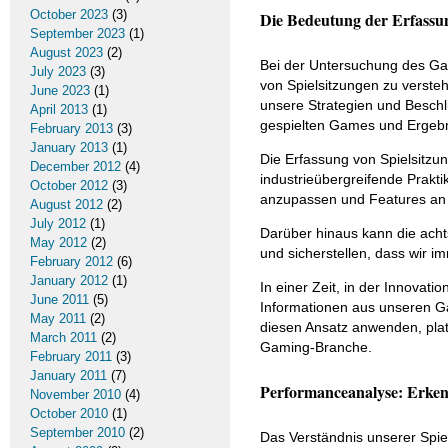
October 2023
(3)
Die Bedeutung der Erfassun
September 2023
(1)
August 2023
(2)
Bei der Untersuchung des Gam
July 2023
(3)
von Spielsitzungen zu versteh
June 2023
(1)
unsere Strategien und Beschl
April 2013
(1)
gespielten Games und Ergebni
February 2013
(3)
January 2013
(1)
Die Erfassung von Spielsitzun
December 2012
(4)
industrieübergreifende Prakti
October 2012
(3)
anzupassen und Features an 
August 2012
(2)
July 2012
(1)
Darüber hinaus kann die ach
May 2012
(2)
und sicherstellen, dass wir 
February 2012
(6)
January 2012
(1)
In einer Zeit, in der Innovat
June 2011
(5)
Informationen aus unseren G
May 2011
(2)
diesen Ansatz anwenden, platz
March 2011
(2)
Gaming-Branche.
February 2011
(3)
January 2011
(7)
Performanceanalyse: Erkenn
November 2010
(4)
October 2010
(1)
September 2010
(2)
Das Verständnis unserer Spiel