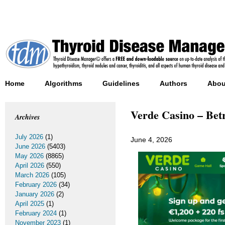
Home
Algorithms
Guidelines
Authors
Abou
Verde Casino – Betr
Archives
July 2026
(1)
June 4, 2026
June 2026
(5403)
May 2026
(8865)
April 2026
(550)
March 2026
(105)
February 2026
(34)
January 2026
(2)
April 2025
(1)
February 2024
(1)
November 2023
(1)