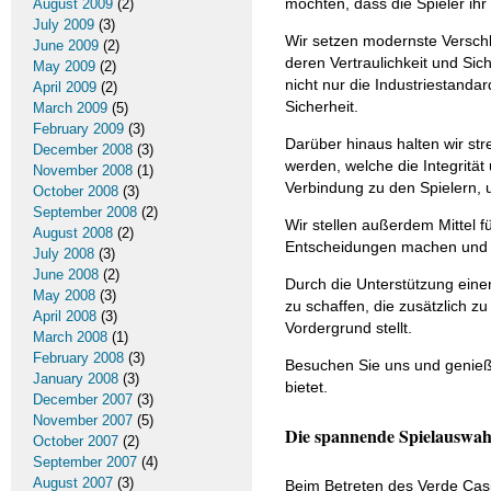
möchten, dass die Spieler ih
August 2009
(2)
July 2009
(3)
Wir setzen modernste Verschl
June 2009
(2)
deren Vertraulichkeit und Si
May 2009
(2)
nicht nur die Industriestanda
April 2009
(2)
Sicherheit.
March 2009
(5)
February 2009
(3)
Darüber hinaus halten wir str
December 2008
(3)
werden, welche die Integrität
November 2008
(1)
Verbindung zu den Spielern, 
October 2008
(3)
September 2008
(2)
Wir stellen außerdem Mittel f
August 2008
(2)
Entscheidungen machen und gl
July 2008
(3)
June 2008
(2)
Durch die Unterstützung eine
May 2008
(3)
zu schaffen, die zusätzlich 
April 2008
(3)
Vordergrund stellt.
March 2008
(1)
February 2008
(3)
Besuchen Sie uns und genießen
January 2008
(3)
bietet.
December 2007
(3)
November 2007
(5)
Die spannende Spielauswah
October 2007
(2)
September 2007
(4)
August 2007
(3)
Beim Betreten des Verde Casi