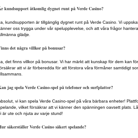
Är kundsupport åtkomlig dygnet runt på Verde Casino?
Ja, kundsupporten är tillgänglig dygnet runt på Verde Casino. Vi uppskatt
känner oss trygga under vår spelupplevelse, och att våra frågor hanteras
allmänna glädje.
Finns det några villkor på bonusar?
Ja, det finns villkor på bonusar. Vi har märkt att kunskap för dem kan för
försäkrar att vi är förberedda för att förstora våra förmåner samtidigt so
tillsammans.
Kan jag spela Verde Casino-spel på telefoner och surfplattor?
Absolut, vi kan spela Verde Casino-spel på våra bärbara enheter! Platt
spelande, vilket försäkrar att vi känner den spänningen oavsett plats. L
i är ute och njuta av varje stund!
Hur säkerställer Verde Casino säkert spelande?