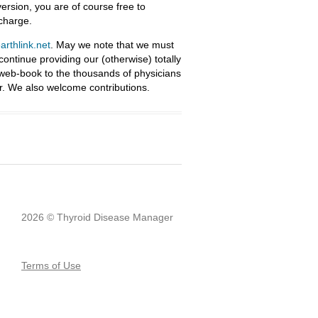
ersion, you are of course free to
 charge.
rthlink.net
. May we note that we must
ntinue providing our (otherwise) totally
 web-book to the thousands of physicians
r. We also welcome contributions.
2026 © Thyroid Disease Manager
Terms of Use