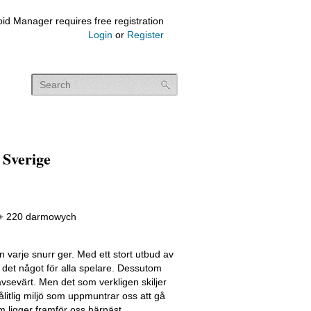
id Manager requires free registration
Login
or
Register
 Sverige
 varje snurr ger. Med ett stort utbud av
ns det något för alla spelare. Dessutom
vsevärt. Men det som verkligen skiljer
tlig miljö som uppmuntrar oss att gå
m ligger framför oss härnäst.