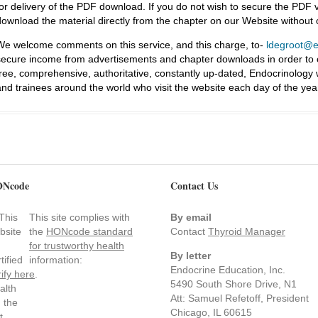
for delivery of the PDF download. If you do not wish to secure the PDF v
download the material directly from the chapter on our Website without
We welcome comments on this service, and this charge, to-
ldegroot@ea
secure income from advertisements and chapter downloads in order to co
free, comprehensive, authoritative, constantly up-dated, Endocrinology
and trainees around the world who visit the website each day of the yea
Ncode
Contact Us
This site complies with
By email
the
HONcode standard
Contact
Thyroid Manager
for trustworthy health
By letter
information:
Endocrine Education, Inc.
rify here
.
5490 South Shore Drive, N1
Att: Samuel Refetoff, President
Chicago, IL 60615