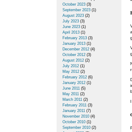
October 2023
(3)
September 2023
(1)
August 2023
(2)
July 2023
(3)
June 2023
(1)
April 2013
(1)
g
February 2013
(3)
January 2013
(1)
V
December 2012
(4)
October 2012
(3)
August 2012
(2)
July 2012
(1)
r
May 2012
(2)
February 2012
(6)
January 2012
(1)
June 2011
(5)
May 2011
(2)
March 2011
(2)
February 2011
(3)
January 2011
(7)
November 2010
(4)
October 2010
(1)
September 2010
(2)