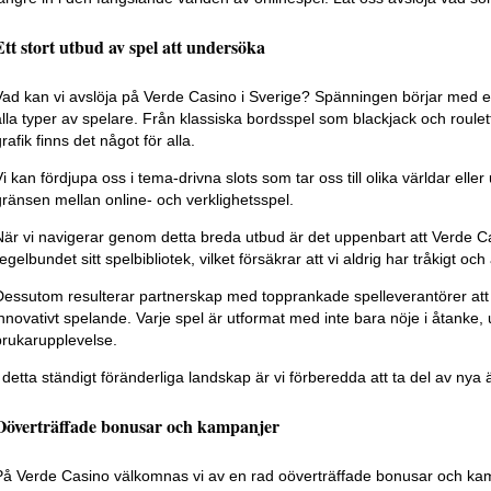
Ett stort utbud av spel att undersöka
Vad kan vi avslöja på Verde Casino i Sverige? Spänningen börjar med e
alla typer av spelare. Från klassiska bordsspel som blackjack och roulet
rafik finns det något för alla.
i kan fördjupa oss i tema-drivna slots som tar oss till olika världar eller
gränsen mellan online- och verklighetsspel.
När vi navigerar genom detta breda utbud är det uppenbart att Verde C
egelbundet sitt spelbibliotek, vilket försäkrar att vi aldrig har tråkigt och a
Dessutom resulterar partnerskap med topprankade spelleverantörer att v
innovativt spelande. Varje spel är utformat med inte bara nöje i åtanke,
brukarupplevelse.
I detta ständigt föränderliga landskap är vi förberedda att ta del av nya
Oöverträffade bonusar och kampanjer
På Verde Casino välkomnas vi av en rad oöverträffade bonusar och kam