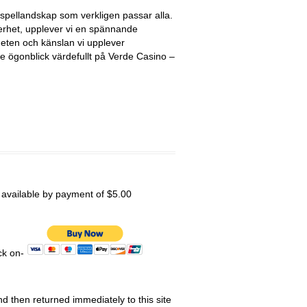
spellandskap som verkligen passar alla.
erhet, upplever vi en spännande
eten och känslan vi upplever
e ögonblick värdefullt på Verde Casino –
s available by payment of $5.00
ick on-
nd then returned immediately to this site