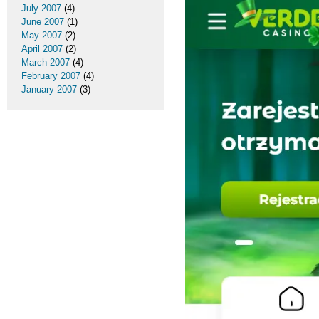
July 2007
(4)
June 2007
(1)
May 2007
(2)
April 2007
(2)
March 2007
(4)
February 2007
(4)
January 2007
(3)