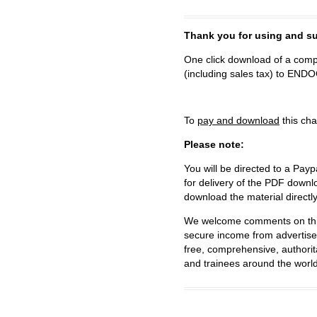
Thank you for using and
One click download of a compl
(including sales tax) to 
To
pay and download
this cha
Please note:
You will be directed to a Payp
for delivery of the PDF downl
download the material directl
We welcome comments on this 
secure income from advertisem
free, comprehensive, authorit
and trainees around the world