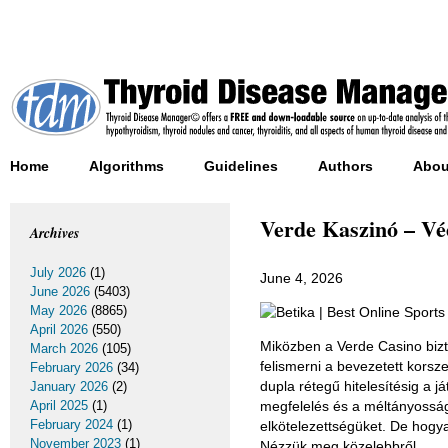
Home
Algorithms
Guidelines
Authors
Abou
Verde Kaszinó – Vé
Archives
July 2026
(1)
June 4, 2026
June 2026
(5403)
May 2026
(8865)
April 2026
(550)
Miközben a Verde Casino bizt
March 2026
(105)
felismerni a bevezetett kors
February 2026
(34)
dupla rétegű hitelesítésig a 
January 2026
(2)
April 2025
(1)
megfelelés és a méltányosság i
February 2024
(1)
elkötelezettségüket. De hogya
November 2023
(1)
Nézzük meg közelebbről.