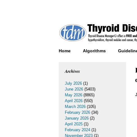
Home
Algorithms
Guidelin
Archives
July 2026
(1)
June 2026
(5403)
May 2026
(8865)
April 2026
(550)
March 2026
(105)
February 2026
(34)
January 2026
(2)
April 2025
(1)
February 2024
(1)
November 2023
(1)