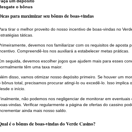
Faça um depósito
Resgate o bônus
Dicas para maximizar seu bônus de boas-vindas
Para tirar o melhor proveito do nosso incentivo de boas-vindas no Ver
stratégias táticas.
Primeiramente, devemos nos familiarizar com os requisitos de aposta p
incentivo. Compreendê-los nos auxiliará a estabelecer metas práticas.
Em seguida, devemos escolher jogos que ajudem mais para esses condi
normalmente têm uma taxa maior.
Além disso, vamos otimizar nosso depósito primeiro. Se houver um mont
o bônus total, precisamos procurar atingi-lo ou excedê-lo. Isso implica
desde o início.
Finalmente, não podemos nos negligenciar de monitorar em eventuais o
boas-vindas. Verificar regularmente a página de ofertas do cassino po
incrementar ainda mais nosso saldo.
Qual é o bônus de boas-vindas do Verde Casino?