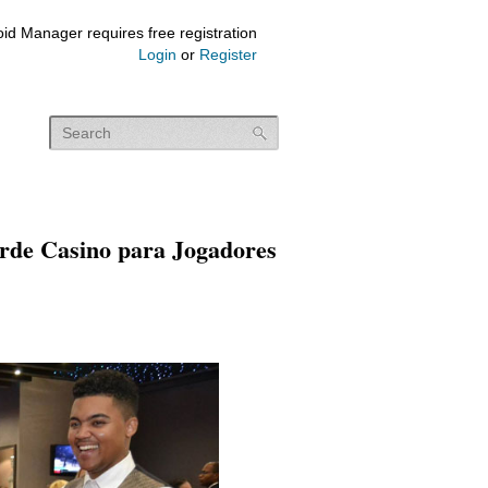
id Manager requires free registration
Login
or
Register
erde Casino para Jogadores