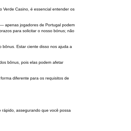
 Verde Casino, é essencial entender os
de — apenas jogadores de Portugal podem
prazos para solicitar o nosso bónus; não
 o bônus. Estar ciente disso nos ajuda a
os bônus, pois elas podem afetar
forma diferente para os requisitos de
 e rápido, assegurando que você possa