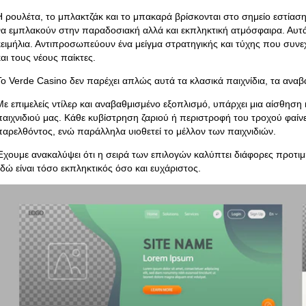
Η ρουλέτα, το μπλακτζάκ και το μπακαρά βρίσκονται στο σημείο εστίασης
να εμπλακούν στην παραδοσιακή αλλά και εκπληκτική ατμόσφαιρα. Αυτά 
κειμήλια. Αντιπροσωπεύουν ένα μείγμα στρατηγικής και τύχης που συνεχ
και τους νέους παίκτες.
Το Verde Casino δεν παρέχει απλώς αυτά τα κλασικά παιχνίδια, τα αναβα
Με επιμελείς ντίλερ και αναβαθμισμένο εξοπλισμό, υπάρχει μια αίσθηση 
παιχνιδιού μας. Κάθε κυβίστρηση ζαριού ή περιστροφή του τροχού φαίνε
παρελθόντος, ενώ παράλληλα υιοθετεί το μέλλον των παιχνιδιών.
Έχουμε ανακαλύψει ότι η σειρά των επιλογών καλύπτει διάφορες προτιμή
εδώ είναι τόσο εκπληκτικός όσο και ευχάριστος.