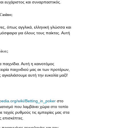
ναι ευχάριστος και συναρπαστικός.
Casino;
σες, όπως αγγλικά, ελληνική γλώσσα και
τμόσφαιρα για όλους τους παίκτες. Αυτή
δια;
α παιχνίδια. Αυτή η καινοτόμος
πειρία παιχνιδιού μας εκ των προτέρων,
 αγκαλιάσουμε αυτή την ευκολία μαζί!
ipedia.org/wiki/Betting_in_poker
στο
ματισμό που λαμβάνει χώρα στο τοπίο
 ταχείς ρυθμούς τις εμπειρίες μας στα
ς επισκέπτες.
 προηγμένες τεχνολογίες και τον