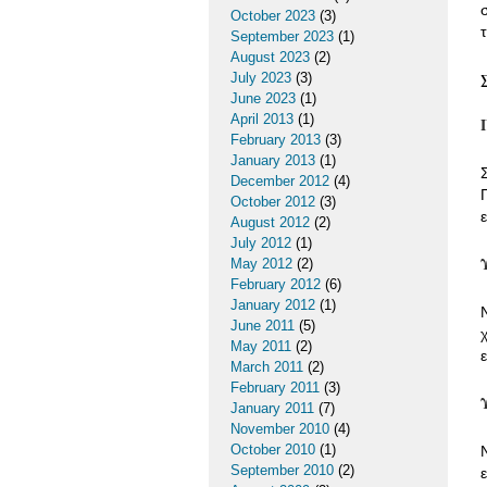
October 2023
(3)
September 2023
(1)
August 2023
(2)
July 2023
(3)
June 2023
(1)
April 2013
(1)
February 2013
(3)
January 2013
(1)
December 2012
(4)
October 2012
(3)
August 2012
(2)
July 2012
(1)
May 2012
(2)
February 2012
(6)
January 2012
(1)
June 2011
(5)
May 2011
(2)
March 2011
(2)
February 2011
(3)
January 2011
(7)
November 2010
(4)
October 2010
(1)
September 2010
(2)