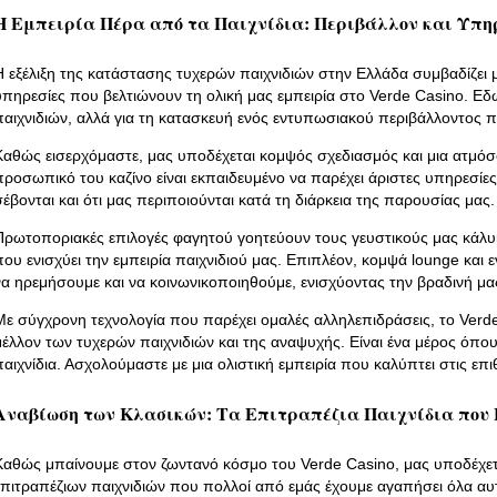
Η Εμπειρία Πέρα από τα Παιχνίδια: Περιβάλλον και Υπη
Η εξέλιξη της κατάστασης τυχερών παιχνιδιών στην Ελλάδα συμβαδίζει μ
υπηρεσίες που βελτιώνουν τη ολική μας εμπειρία στο Verde Casino. Εδώ,
παιχνιδιών, αλλά για τη κατασκευή ενός εντυπωσιακού περιβάλλοντος πο
Καθώς εισερχόμαστε, μας υποδέχεται κομψός σχεδιασμός και μια ατμόσ
προσωπικό του καζίνο είναι εκπαιδευμένο να παρέχει άριστες υπηρεσίες,
σέβονται και ότι μας περιποιούνται κατά τη διάρκεια της παρουσίας μας.
Πρωτοποριακές επιλογές φαγητού γοητεύουν τους γευστικούς μας κάλυκ
που ενισχύει την εμπειρία παιχνιδιού μας. Επιπλέον, κομψά lounge και
να ηρεμήσουμε και να κοινωνικοποιηθούμε, ενισχύοντας την βραδινή μα
Με σύγχρονη τεχνολογία που παρέχει ομαλές αλληλεπιδράσεις, το Verd
μέλλον των τυχερών παιχνιδιών και της αναψυχής. Είναι ένα μέρος όπ
παιχνίδια. Ασχολούμαστε με μια ολιστική εμπειρία που καλύπτει στις επι
Αναβίωση των Κλασικών: Τα Επιτραπέζια Παιχνίδια που
Καθώς μπαίνουμε στον ζωντανό κόσμο του Verde Casino, μας υποδέχετ
επιτραπέζιων παιχνιδιών που πολλοί από εμάς έχουμε αγαπήσει όλα αυτ