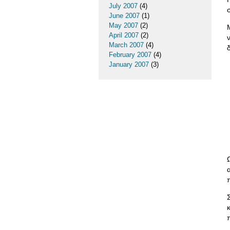
July 2007
(4)
June 2007
(1)
May 2007
(2)
April 2007
(2)
March 2007
(4)
February 2007
(4)
January 2007
(3)