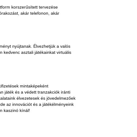
form korszerűsített tervezése
órakozást, akár telefonon, akár
lményt nyújtanak. Élvezhetjük a valós
 kedvenc asztali játékainkat virtuális
kifizetések mintaképeként
 játék és a védett tranzakciók iránti
ztalataink élvezetesek és jövedelmezőek
erde az innovációt és a játékélményeink
n kaszinó kínál!