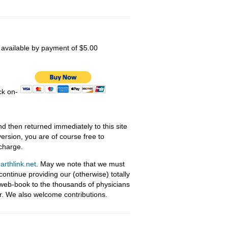
s available by payment of $5.00
ick on-
nd then returned immediately to this site
ersion, you are of course free to
 charge.
rthlink.net
. May we note that we must
ntinue providing our (otherwise) totally
 web-book to the thousands of physicians
r. We also welcome contributions.