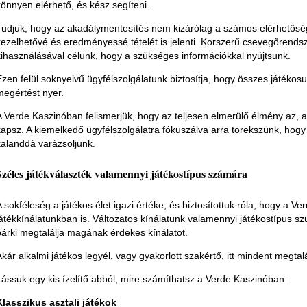
könnyen elérhető, és kész segíteni.
Tudjuk, hogy az akadálymentesítés nem kizárólag a számos elérhetősége
kezelhetővé és eredményessé tételét is jelenti. Korszerű csevegőrends
kihasználásával célunk, hogy a szükséges információkkal nyújtsunk.
Ezen felül soknyelvű ügyfélszolgálatunk biztosítja, hogy összes játéko
megértést nyer.
A Verde Kaszinóban felismerjük, hogy az teljesen elmerülő élmény az, 
kapsz. A kiemelkedő ügyfélszolgálatra fókuszálva arra törekszünk, hog
kalanddá varázsoljunk.
Széles játékválaszték valamennyi játékostípus számára
A sokféleség a játékos élet igazi értéke, és biztosítottuk róla, hogy a V
játékkínálatunkban is. Változatos kínálatunk valamennyi játékostípus szük
bárki megtalálja magának érdekes kínálatot.
Akár alkalmi játékos legyél, vagy gyakorlott szakértő, itt mindent megt
Lássuk egy kis ízelítő abból, mire számíthatsz a Verde Kaszinóban:
Klasszikus asztali játékok