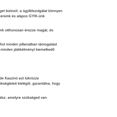
t biztosít; a ügyfélszolgálat könnyen
zereink és alapos GYIK-ünk
sunk otthonosan érezze magát, és
ahol minden pillanatban támogatást
y minden játékélményt kiemelkedő
erde Kaszinó ezt tükrözze
ségleteit kielégíti, garantálva, hogy
alálsz, amelyre szükséged van.