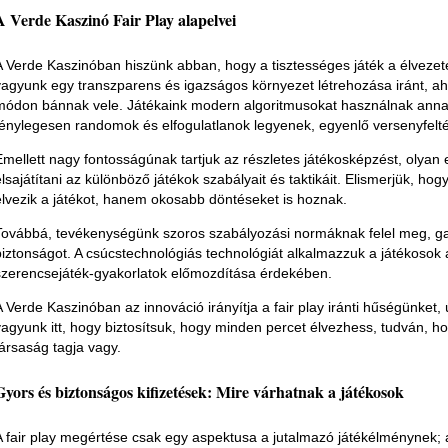
A Verde Kaszinó Fair Play alapelvei
A Verde Kaszinóban hiszünk abban, hogy a tisztességes játék a élvezete
vagyunk egy transzparens és igazságos környezet létrehozása iránt, aho
módon bánnak vele. Játékaink modern algoritmusokat használnak ann
ténylegesen randomok és elfogulatlanok legyenek, egyenlő versenyfeltét
Emellett nagy fontosságúnak tartjuk az részletes játékosképzést, olya
elsajátítani az különböző játékok szabályait és taktikáit. Elismerjük, h
élvezik a játékot, hanem okosabb döntéseket is hoznak.
Továbbá, tevékenységünk szoros szabályozási normáknak felel meg, gar
biztonságot. A csúcstechnológiás technológiát alkalmazzuk a játékosok 
szerencsejáték-gyakorlatok előmozdítása érdekében.
A Verde Kaszinóban az innováció irányítja a fair play iránti hűségünket, 
vagyunk itt, hogy biztosítsuk, hogy minden percet élvezhess, tudván, h
társaság tagja vagy.
Gyors és biztonságos kifizetések: Mire várhatnak a játékosok
A fair play megértése csak egy aspektusa a jutalmazó játékélménynek; a