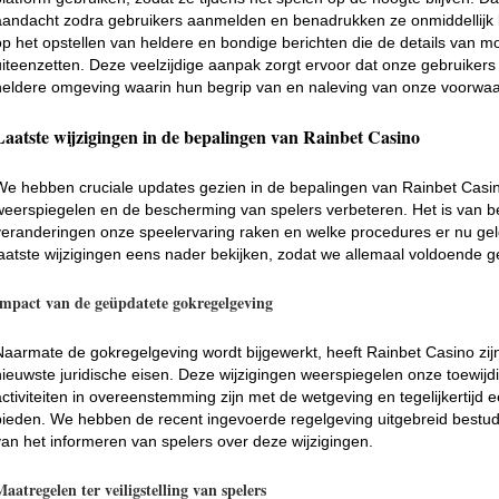
aandacht zodra gebruikers aanmelden en benadrukken ze onmiddellijk b
op het opstellen van heldere en bondige berichten die de details van m
uiteenzetten. Deze veelzijdige aanpak zorgt ervoor dat onze gebruikers
heldere omgeving waarin hun begrip van en naleving van onze voorwaar
Laatste wijzigingen in de bepalingen van Rainbet Casino
We hebben cruciale updates gezien in de bepalingen van Rainbet Casi
weerspiegelen en de bescherming van spelers verbeteren. Het is van b
veranderingen onze speelervaring raken en welke procedures er nu ge
laatste wijzigingen eens nader bekijken, zodat we allemaal voldoende g
Impact van de geüpdatete gokregelgeving
Naarmate de gokregelgeving wordt bijgewerkt, heeft Rainbet Casino zi
nieuwste juridische eisen. Deze wijzigingen weerspiegelen onze toewij
activiteiten in overeenstemming zijn met de wetgeving en tegelijkertijd
bieden. We hebben de recent ingevoerde regelgeving uitgebreid bestud
van het informeren van spelers over deze wijzigingen.
aatregelen ter veiligstelling van spelers