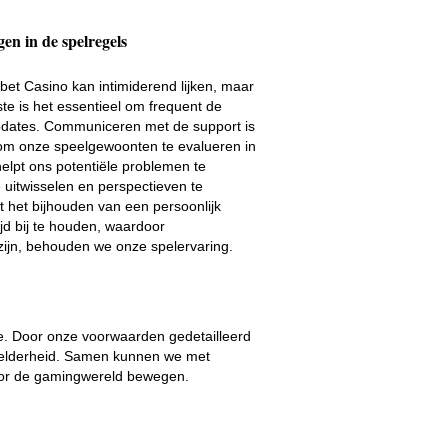
en in de spelregels
et Casino kan intimiderend lijken, maar
te is het essentieel om frequent de
 updates. Communiceren met de support is
s om onze speelgewoonten te evalueren in
elpt ons potentiële problemen te
uitwisselen en perspectieven te
t het bijhouden van een persoonlijk
jd bij te houden, waardoor
ijn, behouden we onze spelervaring.
ie. Door onze voorwaarden gedetailleerd
helderheid. Samen kunnen we met
oor de gamingwereld bewegen.