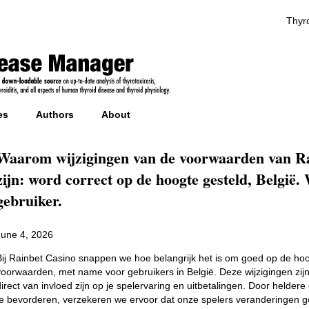
Thyro
es
Authors
About
Waarom wijzigingen van de voorwaarden van Rai
zijn: word correct op de hoogte gesteld, België.
gebruiker.
June 4, 2026
Bij Rainbet Casino snappen we hoe belangrijk het is om goed op de hoo
voorwaarden, met name voor gebruikers in België. Deze wijzigingen zijn
direct van invloed zijn op je spelervaring en uitbetalingen. Door helder
te bevorderen, verzekeren we ervoor dat onze spelers veranderingen 