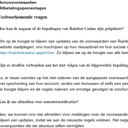
Bonusvoorwaarden
Uitbetalingspercentages
Veelvoorkomende vragen
Hoe kan ik nagaan of de bepalingen van Rainbet Casino zijn geüpdatet?
Om op de hoogte te blijven van updates van de voorwaarden van Rainb
website raadplegen, ons inschrijven op hun nieuwsbrief en hun sociale
https://rainbetcasino.app/nl-be/
. Zo blijven we op de hoogte van alle bel
Zijn er straffen verbonden aan het niet volgen van de bijgewerkte bepalin
Ja, er staan sancties op het niet naleven van de aangepaste voorwaar
met opschorting van hun account, verlies van bonussen of zelfs een pe
de hoogte blijven en de regels naleven om ernstige gevolgen te voork
Kan ik me afmelden voor semesternotificaties?
Nee, we kunnen ons niet afmelden voor meldingen over de voorwaarden.
blijven van updates, zodat we aan de nieuwste regels voldoen. Het neger
consequenties die we absoluut willen vermijden.