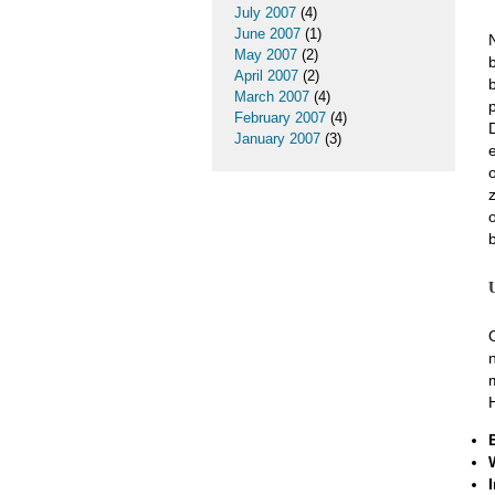
July 2007
(4)
June 2007
(1)
May 2007
(2)
April 2007
(2)
March 2007
(4)
February 2007
(4)
January 2007
(3)