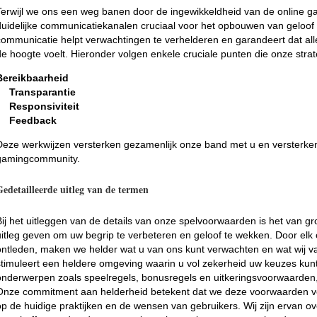
Terwijl we ons een weg banen door de ingewikkeldheid van de online g
duidelijke communicatiekanalen cruciaal voor het opbouwen van geloof
communicatie helpt verwachtingen te verhelderen en garandeert dat al
de hoogte voelt. Hieronder volgen enkele cruciale punten die onze str
Bereikbaarheid
Transparantie
Responsiviteit
Feedback
Deze werkwijzen versterken gezamenlijk onze band met u en versterken
gamingcommunity.
Gedetailleerde uitleg van de termen
Bij het uitleggen van de details van onze spelvoorwaarden is het van g
uitleg geven om uw begrip te verbeteren en geloof te wekken. Door elk 
ontleden, maken we helder wat u van ons kunt verwachten en wat wij v
stimuleert een heldere omgeving waarin u vol zekerheid uw keuzes ku
onderwerpen zoals speelregels, bonusregels en uitkeringsvoorwaarden, z
Onze commitment aan helderheid betekent dat we deze voorwaarden vo
op de huidige praktijken en de wensen van gebruikers. Wij zijn ervan ov