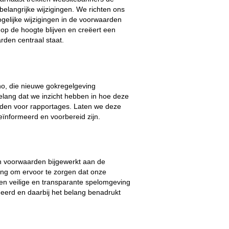
elangrijke wijzigingen. We richten ons
ogelijke wijzigingen in de voorwaarden
 op de hoogte blijven en creëert een
den centraal staat.
no, die nieuwe gokregelgeving
elang dat we inzicht hebben in hoe deze
lden voor rapportages. Laten we deze
eïnformeerd en voorbereid zijn.
jn voorwaarden bijgewerkt aan de
ding om ervoor te zorgen dat onze
 een veilige en transparante spelomgeving
eerd en daarbij het belang benadrukt