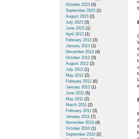
October 2023
(3)
September 2023
(1)
August 2023
(2)
July 2023
(3)
June 2023
(1)
April 2013
(1)
February 2013
(3)
January 2013
(1)
December 2012
(4)
October 2012
(3)
August 2012
(2)
July 2012
(1)
May 2012
(2)
February 2012
(6)
January 2012
(1)
June 2011
(5)
May 2011
(2)
March 2011
(2)
February 2011
(3)
January 2011
(7)
November 2010
(4)
October 2010
(1)
September 2010
(2)