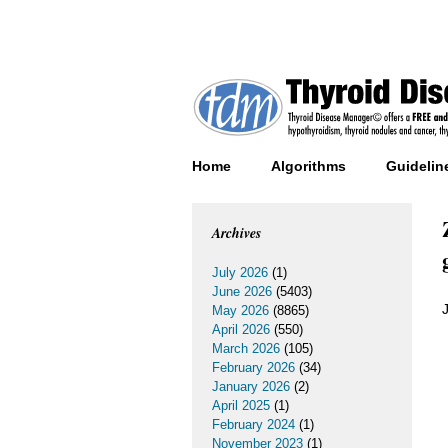
Home
Algorithms
Guidelin
Archives
July 2026
(1)
June 2026
(5403)
May 2026
(8865)
April 2026
(550)
March 2026
(105)
February 2026
(34)
January 2026
(2)
April 2025
(1)
February 2024
(1)
November 2023
(1)