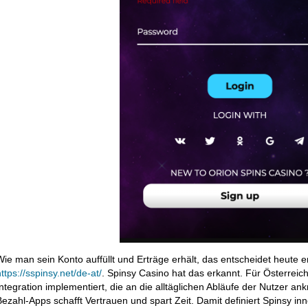
Wie man sein Konto auffüllt und Erträge erhält, das entscheidet heute e
ttps://sspinsy.net/de-at/
. Spinsy Casino hat das erkannt. Für Österreic
Integration implementiert, die an die alltäglichen Abläufe der Nutzer an
Bezahl-Apps schafft Vertrauen und spart Zeit. Damit definiert Spinsy i