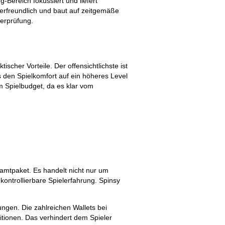
g-Bereich fokussiert und liefert
rfreundlich und baut auf zeitgemäße
berprüfung.
ischer Vorteile. Der offensichtlichste ist
s den Spielkomfort auf ein höheres Level
 Spielbudget, da es klar vom
samtpaket. Es handelt nicht nur um
ontrollierbare Spielerfahrung. Spinsy
ngen. Die zahlreichen Wallets bei
ionen. Das verhindert dem Spieler