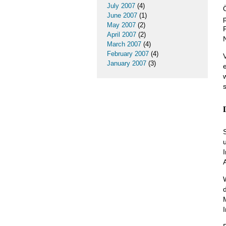
July 2007
(4)
June 2007
(1)
May 2007
(2)
April 2007
(2)
March 2007
(4)
February 2007
(4)
January 2007
(3)