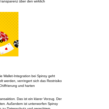
Transparenz über den wirklich
 Wallet-Integration bei Spinsy geht
lt werden, verringert sich das Restrisiko
Chiffrierung und harten
ransaktion. Das ist ein klarer Vorzug. Der
erten. Außerdem ist unterworfen Spinsy
ben zu Datenschutz und gerechtem