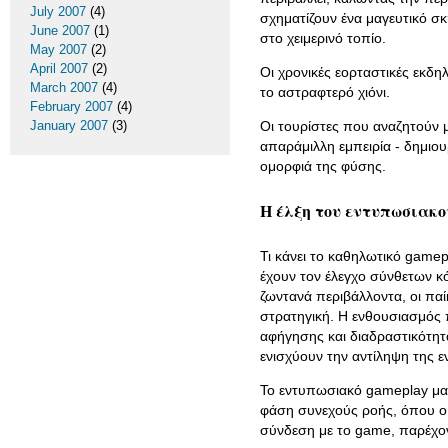
July 2007
(4)
σχηματίζουν ένα μαγευτικό σκ
June 2007
(1)
στο χειμερινό τοπίο.
May 2007
(2)
April 2007
(2)
Οι χρονικές εορταστικές εκδ
March 2007
(4)
το αστραφτερό χιόνι.
February 2007
(4)
January 2007
(3)
Οι τουρίστες που αναζητούν 
απαράμιλλη εμπειρία - δημιο
ομορφιά της φύσης.
Η έλξη του εντυπωσιακο
Τι κάνει το καθηλωτικό gamep
έχουν τον έλεγχο σύνθετων κ
ζωντανά περιβάλλοντα, οι παίκ
στρατηγική. Η ενθουσιασμός π
αφήγησης και διαδραστικότητ
ενισχύουν την αντίληψη της ε
Το εντυπωσιακό gameplay μαγ
φάση συνεχούς ροής, όπου ο κ
σύνδεση με το game, παρέχον