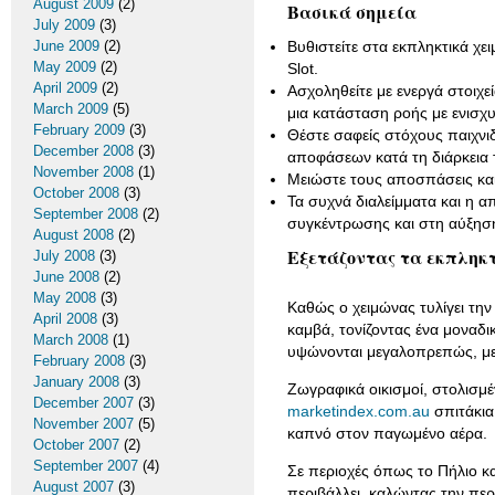
August 2009
(2)
Βασικά σημεία
July 2009
(3)
June 2009
(2)
Βυθιστείτε στα εκπληκτικά χε
May 2009
(2)
Slot.
April 2009
(2)
Ασχοληθείτε με ενεργά στοιχε
March 2009
(5)
μια κατάσταση ροής με ενισχυ
February 2009
(3)
Θέστε σαφείς στόχους παιχνιδ
December 2008
(3)
αποφάσεων κατά τη διάρκεια τ
November 2008
(1)
Μειώστε τους αποσπάσεις και 
October 2008
(3)
Τα συχνά διαλείμματα και η α
September 2008
(2)
συγκέντρωσης και στη αύξηση
August 2008
(2)
Εξετάζοντας τα εκπληκτ
July 2008
(3)
June 2008
(2)
May 2008
(3)
Καθώς ο χειμώνας τυλίγει τη
April 2008
(3)
καμβά, τονίζοντας ένα μοναδι
March 2008
(1)
υψώνονται μεγαλοπρεπώς, με 
February 2008
(3)
January 2008
(3)
Ζωγραφικά οικισμοί, στολισμέ
December 2007
(3)
marketindex.com.au
σπιτάκια
November 2007
(5)
καπνό στον παγωμένο αέρα.
October 2007
(2)
September 2007
(4)
Σε περιοχές όπως το Πήλιο κα
August 2007
(3)
περιβάλλει, καλώντας την περ