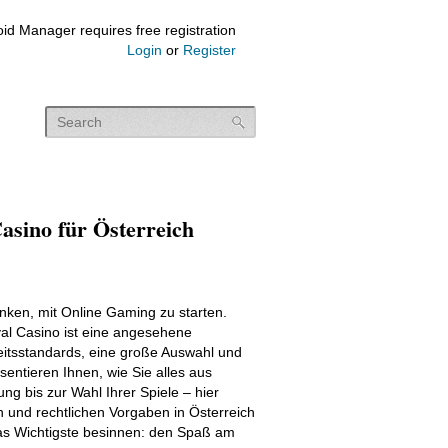
id Manager requires free registration
Login
or
Register
asino für Österreich
nken, mit Online Gaming zu starten.
l Casino ist eine angesehene
rheitsstandards, eine große Auswahl und
räsentieren Ihnen, wie Sie alles aus
g bis zur Wahl Ihrer Spiele – hier
ben und rechtlichen Vorgaben in Österreich
das Wichtigste besinnen: den Spaß am