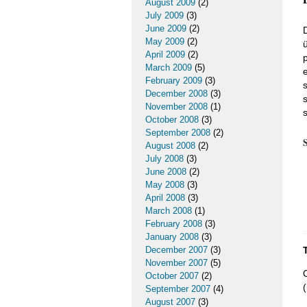
August 2009
(2)
July 2009
(3)
June 2009
(2)
May 2009
(2)
April 2009
(2)
March 2009
(5)
February 2009
(3)
December 2008
(3)
November 2008
(1)
October 2008
(3)
September 2008
(2)
August 2008
(2)
July 2008
(3)
June 2008
(2)
May 2008
(3)
April 2008
(3)
March 2008
(1)
February 2008
(3)
January 2008
(3)
December 2007
(3)
November 2007
(5)
October 2007
(2)
September 2007
(4)
August 2007
(3)