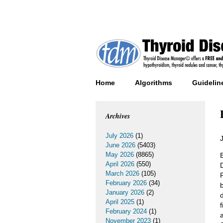
Home
Algorithms
Guidelin
Archives
July 2026
(1)
June 2026
(5403)
May 2026
(8865)
April 2026
(550)
March 2026
(105)
February 2026
(34)
January 2026
(2)
April 2025
(1)
February 2024
(1)
November 2023
(1)