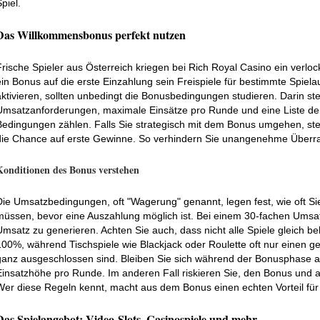
piel.
Das Willkommensbonus perfekt nutzen
Frische Spieler aus Österreich kriegen bei Rich Royal Casino ein ver
ein Bonus auf die erste Einzahlung sein Freispiele für bestimmte Spie
aktivieren, sollten unbedingt die Bonusbedingungen studieren. Darin steh
Umsatzanforderungen, maximale Einsätze pro Runde und eine Liste der S
Bedingungen zählen. Falls Sie strategisch mit dem Bonus umgehen, stei
die Chance auf erste Gewinne. So verhindern Sie unangenehme Überr
Konditionen des Bonus verstehen
Die Umsatzbedingungen, oft "Wagerung" genannt, legen fest, wie oft S
müssen, bevor eine Auszahlung möglich ist. Bei einem 30-fachen Ums
Umsatz zu generieren. Achten Sie auch, dass nicht alle Spiele gleich b
100%, während Tischspiele wie Blackjack oder Roulette oft nur einen 
ganz ausgeschlossen sind. Bleiben Sie sich während der Bonusphase 
Einsatzhöhe pro Runde. Im anderen Fall riskieren Sie, den Bonus und al
Wer diese Regeln kennt, macht aus dem Bonus einen echten Vorteil für 
Das Spielangebot: Video-Slots, Casinospiele und mehr