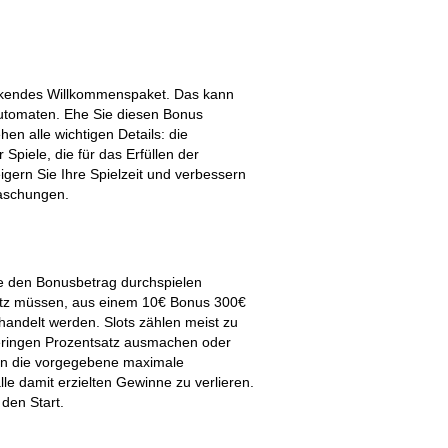
lockendes Willkommenspaket. Das kann
lautomaten. Ehe Sie diesen Bonus
en alle wichtigen Details: die
piele, die für das Erfüllen der
gern Sie Ihre Spielzeit und verbessern
aschungen.
ie den Bonusbetrag durchspielen
atz müssen, aus einem 10€ Bonus 300€
ehandelt werden. Slots zählen meist zu
geringen Prozentsatz ausmachen oder
an die vorgegebene maximale
le damit erzielten Gewinne zu verlieren.
den Start.