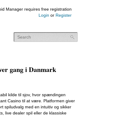
id Manager requires free registration
Login
or
Register
 hver gang i Danmark
abil kilde til sjov, hvor spændingen
tant Casino til at være. Platformen giver
ort spiludvalg med en intuitiv og sikker
, live dealer spil eller de klassiske