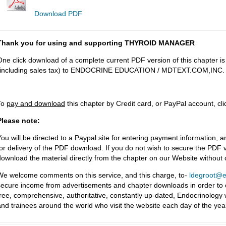
Download PDF
Thank you for using and supporting THYROID MANAGER
One click download of a complete current PDF version of this chapter i
(including sales tax) to ENDOCRINE EDUCATION / MDTEXT.COM,INC.
To
pay and download
this chapter by Credit card, or PayPal account, cl
Please note:
You will be directed to a Paypal site for entering payment information, a
for delivery of the PDF download. If you do not wish to secure the PDF v
download the material directly from the chapter on our Website without
We welcome comments on this service, and this charge, to-
ldegroot@ea
secure income from advertisements and chapter downloads in order to co
free, comprehensive, authoritative, constantly up-dated, Endocrinology
and trainees around the world who visit the website each day of the yea