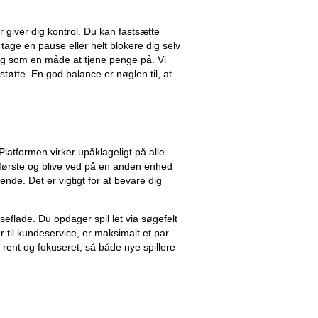
er giver dig kontrol. Du kan fastsætte
tage en pause eller helt blokere dig selv
drig som en måde at tjene penge på. Vi
tøtte. En god balance er nøglen til, at
Platformen virker upåklageligt på alle
n første og blive ved på en anden enhed
nde. Det er vigtigt for at bevare dig
eflade. Du opdager spil let via søgefelt
er til kundeservice, er maksimalt et par
r rent og fokuseret, så både nye spillere