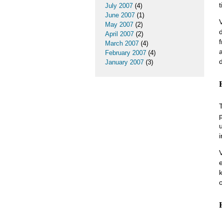
t
July 2007
(4)
June 2007
(1)
V
May 2007
(2)
April 2007
(2)
March 2007
(4)
February 2007
(4)
January 2007
(3)
i