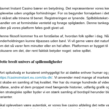
Navnet Instant Casino bærer en betydning. Det repræsenterer vores ker
plevelse uden ungdige forhindringer. For os begynder fornøjelsen i det øje
i skåret alle trinene til benet. Registreringen er lynende. Spilbiblioteket 
handler om at formindske ventetid og forøge spilglæden. Denne tankega
tiden på vores platform føles godt givet ud.
Denne filosofi kommer fra en forståelse af, hvordan folk spiller i dag. Nå
underholdningen kunne tilpasses uden bøvl. Vi vil gerne være det naturlige 
om det så varer fem minutter eller en hel aften. Platformen er bygget til
fokusere om det, der rent faktisk betyder noget: selve spillet.
Dette bredt univers af spillemuligheder
Vort spiludvalg er kurateret omhyggeligt for at dække enhver humør og
https://casinoinstant.eu.com/da-dk/
. Vi anvender med mange af markete
at skabe en samling af høj kvalitet. Her har du mange hundrede af vid
tidløse, andre af dem proppet med fængende historier, udførlig grafik 
den strategiske spiller byder vi en stærk samling af bordspil herunder b
arianter.
Skal oplevelsen være autentisk, er vores live casino afdeling det rette 