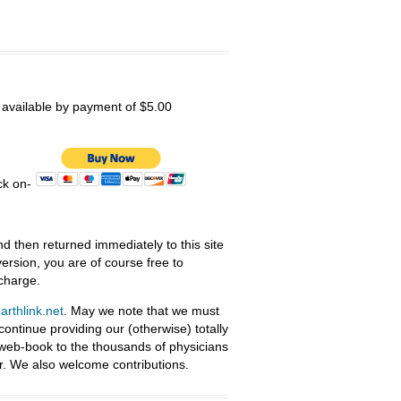
s available by payment of $5.00
ick on-
nd then returned immediately to this site
ersion, you are of course free to
 charge.
rthlink.net
. May we note that we must
ntinue providing our (otherwise) totally
 web-book to the thousands of physicians
r. We also welcome contributions.