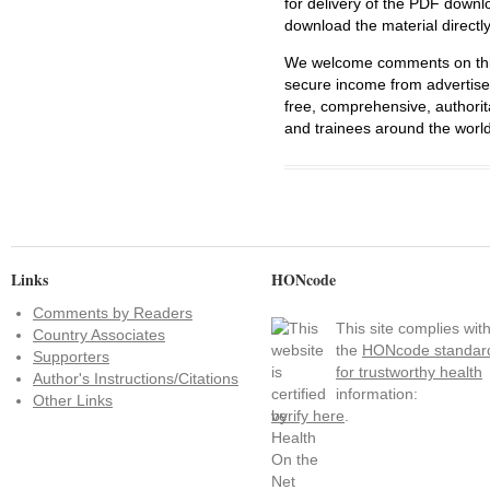
for delivery of the PDF downl
download the material directl
We welcome comments on this 
secure income from advertisem
free, comprehensive, authorit
and trainees around the world
Links
HONcode
Comments by Readers
This site complies wit
Country Associates
the
HONcode standar
Supporters
for trustworthy health
Author's Instructions/Citations
information:
Other Links
verify here
.