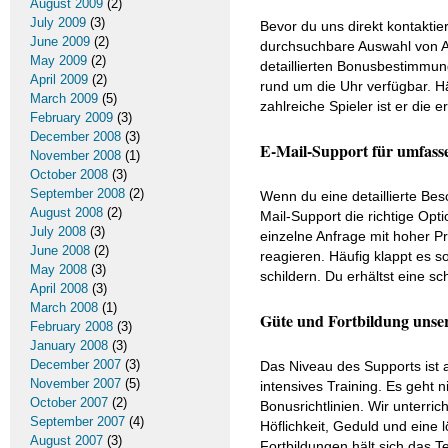
August 2009
(2)
July 2009
(3)
Bevor du uns direkt kontaktie
June 2009
(2)
durchsuchbare Auswahl von A
May 2009
(2)
detaillierten Bonusbestimmung
April 2009
(2)
rund um die Uhr verfügbar. Hä
March 2009
(5)
zahlreiche Spieler ist er die e
February 2009
(3)
December 2008
(3)
E-Mail-Support für umfass
November 2008
(1)
October 2008
(3)
September 2008
(2)
Wenn du eine detaillierte Bes
August 2008
(2)
Mail-Support die richtige Opt
July 2008
(3)
einzelne Anfrage mit hoher Pr
June 2008
(2)
reagieren. Häufig klappt es 
May 2008
(3)
schildern. Du erhältst eine sc
April 2008
(3)
March 2008
(1)
Güte und Fortbildung unse
February 2008
(3)
January 2008
(3)
December 2007
(3)
Das Niveau des Supports ist 
November 2007
(5)
intensives Training. Es geht
October 2007
(2)
Bonusrichtlinien. Wir unterri
September 2007
(4)
Höflichkeit, Geduld und eine
August 2007
(3)
Fortbildungen hält sich das 