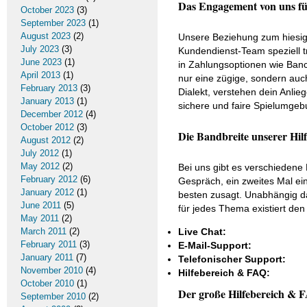
Das Engagement von uns für
October 2023
(3)
September 2023
(1)
August 2023
(2)
Unsere Beziehung zum hiesig
July 2023
(3)
Kundendienst-Team speziell t
June 2023
(1)
in Zahlungsoptionen wie Banco
April 2013
(1)
nur eine zügige, sondern auch
February 2013
(3)
Dialekt, verstehen dein Anlie
January 2013
(1)
sichere und faire Spielumgeb
December 2012
(4)
October 2012
(3)
Die Bandbreite unserer Hil
August 2012
(2)
July 2012
(1)
May 2012
(2)
Bei uns gibt es verschiedene
February 2012
(6)
Gespräch, ein zweites Mal ei
January 2012
(1)
besten zusagt. Unabhängig da
June 2011
(5)
für jedes Thema existiert den
May 2011
(2)
March 2011
(2)
Live Chat:
February 2011
(3)
E-Mail-Support:
January 2011
(7)
Telefonischer Support:
November 2010
(4)
Hilfebereich & FAQ:
October 2010
(1)
Der große Hilfebereich & 
September 2010
(2)