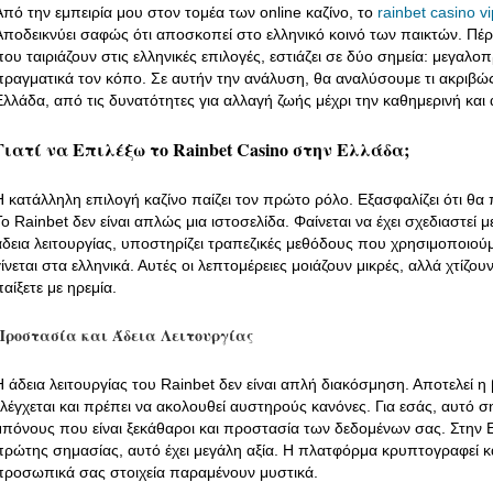
Από την εμπειρία μου στον τομέα των online καζίνο, το
rainbet casino vi
Αποδεικνύει σαφώς ότι αποσκοπεί στο ελληνικό κοινό των παικτών. Πέρα
που ταιριάζουν στις ελληνικές επιλογές, εστιάζει σε δύο σημεία: μεγαλ
πραγματικά τον κόπο. Σε αυτήν την ανάλυση, θα αναλύσουμε τι ακριβώς
Ελλάδα, από τις δυνατότητες για αλλαγή ζωής μέχρι την καθημερινή κα
Γιατί να Επιλέξω το Rainbet Casino στην Ελλάδα;
Η κατάλληλη επιλογή καζίνο παίζει τον πρώτο ρόλο. Εξασφαλίζει ότι θα π
Το Rainbet δεν είναι απλώς μια ιστοσελίδα. Φαίνεται να έχει σχεδιαστεί 
άδεια λειτουργίας, υποστηρίζει τραπεζικές μεθόδους που χρησιμοποιού
γίνεται στα ελληνικά. Αυτές οι λεπτομέρειες μοιάζουν μικρές, αλλά χτίζου
παίξετε με ηρεμία.
Προστασία και Άδεια Λειτουργίας
Η άδεια λειτουργίας του Rainbet δεν είναι απλή διακόσμηση. Αποτελεί 
ελέγχεται και πρέπει να ακολουθεί αυστηρούς κανόνες. Για εσάς, αυτό σ
μπόνους που είναι ξεκάθαροι και προστασία των δεδομένων σας. Στην 
πρώτης σημασίας, αυτό έχει μεγάλη αξία. Η πλατφόρμα κρυπτογραφεί κά
προσωπικά σας στοιχεία παραμένουν μυστικά.