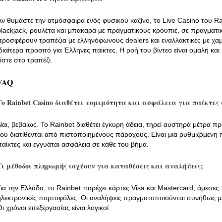
Αν θυμάστε την ατμόσφαιρα ενός φυσικού καζίνο, το Live Casino του Ra
blackjack, ρουλέτα και μπακαρά με πραγματικούς κρουπιέ, σε πραγματι
προσφέρουν τραπέζια με ελληνόφωνους dealers και εναλλακτικές με χαμ
ιδιαίτερα προσιτό για Έλληνες παίκτες. Η ροή του βίντεο είναι ομαλή κα
είστε στο τραπέζι.
FAQ
Το Rainbet Casino διαθέτει νομιμότητα και ασφάλεια για παίκτες
Ναι, βεβαίως. Το Rainbet διαθέτει έγκυρη άδεια, τηρεί αυστηρά μέτρα π
του διατίθενται από πιστοποιημένους πάροχους. Είναι μια ρυθμιζόμεν
παίκτες και εγγυάται ασφάλεια σε κάθε του βήμα.
Τι μέθοδοι πληρωμής ισχύουν για καταθέσεις και αναλήψεις;
Για την Ελλάδα, το Rainbet παρέχει κάρτες Visa και Mastercard, άμεσες
ηλεκτρονικές πορτοφόλες. Οι αναλήψεις πραγματοποιούνται συνήθως με
Οι χρόνοι επεξεργασίας είναι λογικοί.