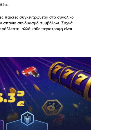
δίζω;
δες παίκτες συγκεντρώνεται στο συνολικό
ναν σπάνιο συνδυασμό συμβόλων. Συχνά
 απρόβλεπτη, αλλά κάθε περιστροφή είναι