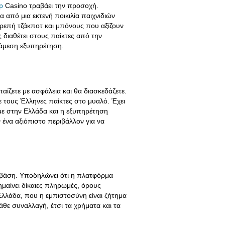
p
Casino τραβάει την προσοχή.
 από μια εκτενή ποικιλία παιχνιδιών
οπρεπή τζάκποτ και μπόνους που αξίζουν
 διαθέτει στους παίκτες από την
ι άμεση εξυπηρέτηση.
αίζετε με ασφάλεια και θα διασκεδάζετε.
με τους Έλληνες παίκτες στο μυαλό. Έχει
με στην Ελλάδα και η εξυπηρέτηση
ν ένα αξιόπιστο περιβάλλον για να
η βάση. Υποδηλώνει ότι η πλατφόρμα
ημαίνει δίκαιες πληρωμές, όρους
Ελλάδα, που η εμπιστοσύνη είναι ζήτημα
θε συναλλαγή, έτσι τα χρήματα και τα