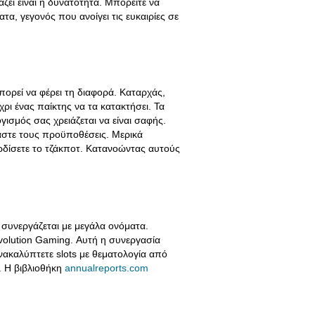
ζει είναι η δυνατότητα. Μπορείτε να
τα, γεγονός που ανοίγει τις ευκαιρίες σε
πορεί να φέρει τη διαφορά. Καταρχάς,
ρι ένας παίκτης να τα κατακτήσει. Τα
ισμός σας χρειάζεται να είναι σαφής.
άστε τους προϋποθέσεις. Μερικά
κερδίσετε το τζάκποτ. Κατανοώντας αυτούς
t συνεργάζεται με μεγάλα ονόματα.
Evolution Gaming. Αυτή η συνεργασία
Ανακαλύπτετε slots με θεματολογία από
ο. Η βιβλιοθήκη
annualreports.com