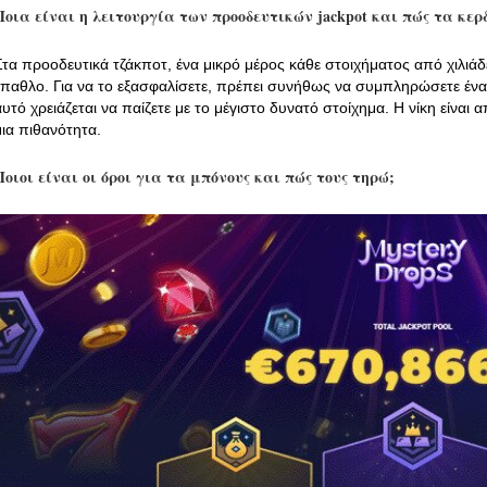
Ποια είναι η λειτουργία των προοδευτικών jackpot και πώς τα κερ
Στα προοδευτικά τζάκποτ, ένα μικρό μέρος κάθε στοιχήματος από χιλιά
έπαθλο. Για να το εξασφαλίσετε, πρέπει συνήθως να συμπληρώσετε έ
αυτό χρειάζεται να παίζετε με το μέγιστο δυνατό στοίχημα. Η νίκη είναι
μια πιθανότητα.
Ποιοι είναι οι όροι για τα μπόνους και πώς τους τηρώ;