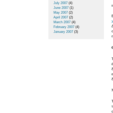
July 2007
(4)
Ε
June 2007
(1)
May 2007
(2)
April 2007
(2)
March 2007
(4)
February 2007
(4)
January 2007
(3)