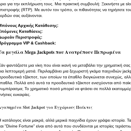
όριο για την εκπλήρωση τους. Μια πρακτική συμβουλή: Ξεκινήστε με s
επιστροφής (RTP). Με αυτόν τον τρόπο, οι πιθανότητες να τηρήσετε το
κερδών σας αυξάνονται.
Μπόνους Αρχικής Κατάθεσης:
Επόμενες Καταθέσεις:
Δωρεάν Περιστροφές:
Πρόγραμμα VIP & Cashback:
Τα μεγάλα Mega Jackpots που Ανατρέπουν Πεπρωμένα
Εάν φαντάζεστε μια νίκη που είναι ικανή να μεταβάλει την χρηματική σας
μια λεπτομερή ματιά. Περιλαμβάνει μια ξεχωριστή γκάμα παιχνιδιών jackp
προοδευτικά τζάκποτ, των οποίων τα έπαθλο διογκώνεται συνεχώς, αλλά
έπαθλα. Πολλά από αυτά τα προοδευτικά τζάκποτ ενισχύονται από παίκ
συμπέρασμα; Το χρηματικό ποσό μπορεί να φτάσει σε πολλά εκατομμύρια
γνήσιες ευκαιρίες.
Αγαπημένα Slot Jackpot για Εγχώριους Παίκτες
Η κατάλογος είναι μακρά, αλλά μερικά παιχνίδια έχουν γράψει ιστορία. 
και "Divine Fortune" είναι από αυτά που συνδέονται με ιστορίες τεράστ