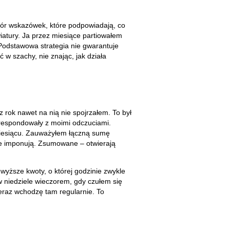
biór wskazówek, które podpowiadają, co
atury. Ja przez miesiące partiowałem
. Podstawowa strategia nie gwarantuje
ć w szachy, nie znając, jak działa
ez rok nawet na nią nie spojrzałem. To był
korespondowały z moimi odczuciami.
miesiącu. Zauważyłem łączną sumę
ie imponują. Zsumowane – otwierają
 wyższe kwoty, o której godzinie zwykle
w niedziele wieczorem, gdy czułem się
eraz wchodzę tam regularnie. To