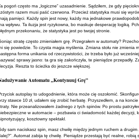
Ta pogoń często ma „logiczne” uzasadnienie. Sądziłem, że gdy pięciokro
szóstym razem musi paść czerwona. Przecież statystyka musi się wyrów
mają pamięci. Każdy spin jest nowy, każdy ma jednakowe prawdopodob
ma wpływu. Ta iluzja jest ryzykowna, bo maskuje desperację logiką. Pch
błędnym przekonaniu, że statystyka jest po twojej stronie.
Goniąc stratę często zmieniałem grę. Przegrałem w automaty? Przechod
mi się powiedzie. To czysta magia myślenia. Zmiana stołu nie zmienia 
następna forma unikania od rzeczywistości, że trzeba było już wcześnie
nazywać sprawy jasno: ta gra się zakończyła, te pieniądze przepadły. 
decyzja. Reszta to ścieżka do jeszcze większej.
Nadużywanie Automatu „Kontynuuj Grę”
Przycisk autoplay to udogodnienie, która może cię oszołomić. Skonfi
przy stawce 10 zł, udałem się zrobić herbatę. Przyszedłem, a na koncie 
straty. Nie przeanalizowałem żadnego z tych spinów. Po prostu patrzyłem
niebezpieczne w automacie – pozbawia ci świadomość każdej decyzji, k
hipnotyzujący, kosztowny spektakl.
Gdy sam naciskasz spin, masz chwilę między jednym ruchem a drugim. 
dalej?”. Automat zabija tę chwilę. Pieniądze przestają być realne, robią