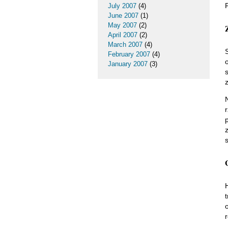
July 2007
(4)
June 2007
(1)
May 2007
(2)
April 2007
(2)
March 2007
(4)
February 2007
(4)
January 2007
(3)