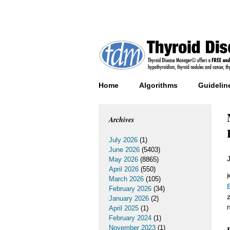
Home
Algorithms
Guidelin
Archives
July 2026
(1)
June 2026
(5403)
May 2026
(8865)
April 2026
(550)
March 2026
(105)
February 2026
(34)
January 2026
(2)
April 2025
(1)
February 2024
(1)
November 2023
(1)