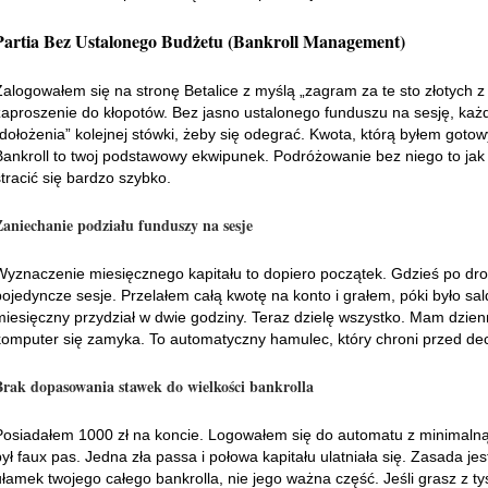
Partia Bez Ustalonego Budżetu (Bankroll Management)
Zalogowałem się na stronę Betalice z myślą „zagram za te sto złotych z k
zaproszenie do kłopotów. Bez jasno ustalonego funduszu na sesję, każ
„dołożenia” kolejnej stówki, żeby się odegrać. Kwota, którą byłem gotow
Bankroll to twoj podstawowy ekwipunek. Podróżowanie bez niego to j
stracić się bardzo szybko.
Zaniechanie podziału funduszy na sesje
Wyznaczenie miesięcznego kapitału to dopiero początek. Gdzieś po drod
pojedyncze sesje. Przelałem całą kwotę na konto i grałem, póki było sa
miesięczny przydział w dwie godziny. Teraz dzielę wszystko. Mam dzienn
komputer się zamyka. To automatyczny hamulec, który chroni przed d
Brak dopasowania stawek do wielkości bankrolla
Posiadałem 1000 zł na koncie. Logowałem się do automatu z minimalną 
był faux pas. Jedna zła passa i połowa kapitału ulatniała się. Zasada je
ułamek twojego całego bankrolla, nie jego ważna część. Jeśli grasz z ty